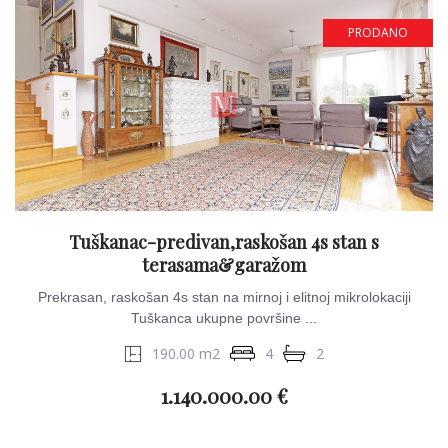
PRODANO
Tuškanac-predivan,raskošan 4s stan s
terasama&garažom
Prekrasan, raskošan 4s stan na mirnoj i elitnoj mikrolokaciji
Tuškanca ukupne površine ...
190.00 m2
4
2
1.140.000.00 €