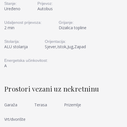
Stanje:
Prijevoz:
Uređeno
Autobus
Udaljenost prijevoza:
Grijanje:
2 min
Dizalica topline
Stolarija:
Orijentacija:
ALU stolarija
Sjever,Istok,Jug,Zapad
Energetska učinkovitost:
A
Prostori vezani uz nekretninu
Garaža
Terasa
Prizemlje
Vrt/dvorište