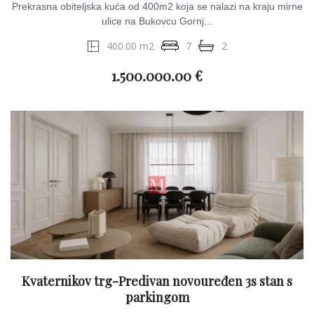
Prekrasna obiteljska kuća od 400m2 koja se nalazi na kraju mirne
ulice na Bukovcu Gornj...
400.00 m2
7
2
1.500.000.00 €
Kvaternikov trg-Predivan novouređen 3s stan s
parkingom