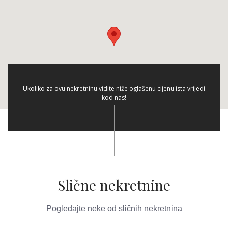
Ukoliko za ovu nekretninu vidite niže oglašenu cijenu ista vrijedi
kod nas!
Slične nekretnine
Pogledajte neke od sličnih nekretnina