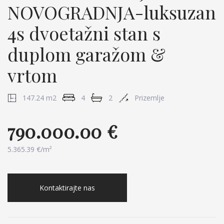
NOVOGRADNJA-luksuzan
4s dvoetažni stan s
duplom garažom &
vrtom
147.24 m2
4
2
Prizemlje
790.000.00 €
5.365.39 €/m²
Kontaktirajte nas