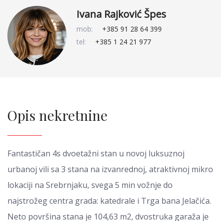
Ivana Rajković Špes
mob:
+385 91 28 64 399
tel:
+385 1 24 21 977
Opis nekretnine
Fantastičan 4s dvoetažni stan u novoj luksuznoj
urbanoj vili sa 3 stana na izvanrednoj, atraktivnoj mikro
lokaciji na Srebrnjaku, svega 5 min vožnje do
najstrožeg centra grada: katedrale i Trga bana Jelačića.
Neto površina stana je 104,63 m2, dvostruka garaža je