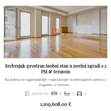
Srebrnjak-prostran 6sobni stan u novijoj zgradi s 2
PM & terasom
Na jednoj od najprestižnijih i najtraženijih rezidencijalnih adresa u
Zagrebu, u mirnom...
209.36 m2
6
3
2
1.109.608.00 €