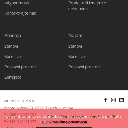
odgovornosti
Prodajte ili iznajmite
nekretninu
Kontaktirajte nas
Prodaja
Najam
Stanovi
Stanovi
Kuće i vile
Kuće i vile
Poslovni prostori
Poslovni prostori
Zemljišta
METROPOLA d.o.o.
Preradovićeva 20, 10000 Zagreb, Hrvatska
T + 385 (1) 2421 977
Ova web stranica se služi kolačićima. Više o tome možete pročitati u
F + 385 (1) 2421 977
našim
Pravilima privatnosti
.