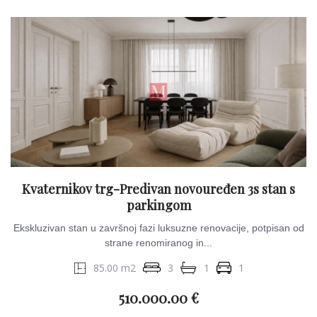
Kvaternikov trg-Predivan novouređen 3s stan s
parkingom
Ekskluzivan stan u završnoj fazi luksuzne renovacije, potpisan od
strane renomiranog in...
85.00 m2
3
1
1
510.000.00 €