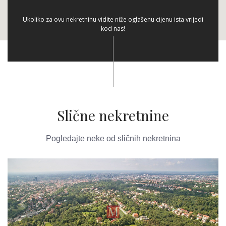
Ukoliko za ovu nekretninu vidite niže oglašenu cijenu ista vrijedi
kod nas!
Slične nekretnine
Pogledajte neke od sličnih nekretnina