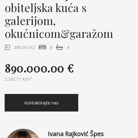
obiteljska kuća s
galerijom,
okućnicom&garažom
380.00 m2
8
4
890.000.00 €
2.342.11 €/m²
Kontaktirajte nas
Ivana Rajković Špes