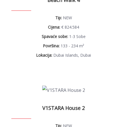
Beach Walk 4
Tip:
NEW
Cijena:
€ 824.584
Spavaće sobe:
1-3 Sobe
Površina:
133 - 234 m²
Lokacija:
Dubai Islands, Dubai
V1STARA House 2
Tip:
NEW