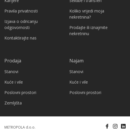
Karijere
Selidbe i transferi
Pravila privatnosti
Koliko vrijedi moja
nekretnina?
Izjava o odricanju
odgovornosti
Prodajte ili iznajmite
nekretninu
Kontaktirajte nas
Prodaja
Najam
Stanovi
Stanovi
Kuće i vile
Kuće i vile
Poslovni prostori
Poslovni prostori
Zemljišta
METROPOLA d.o.o.