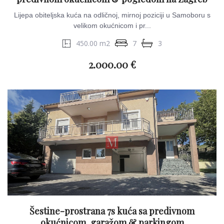
Lijepa obiteljska kuća na odličnoj, mirnoj poziciji u Samoboru s
velikom okućnicom i pr...
450.00 m2
7
3
2.000.00 €
Šestine-prostrana 7s kuća sa predivnom
okućnicom, garažom & parkingom