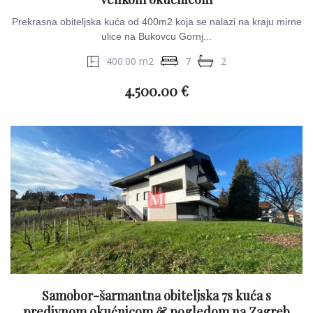
Prekrasna obiteljska kuća od 400m2 koja se nalazi na kraju mirne
ulice na Bukovcu Gornj...
400.00 m2
7
2
4.500.00 €
Samobor-šarmantna obiteljska 7s kuća s
predivnom okućnicom & pogledom na Zagreb