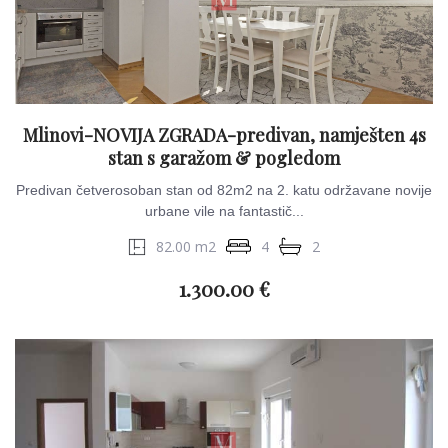
Mlinovi-NOVIJA ZGRADA-predivan, namješten 4s
stan s garažom & pogledom
Predivan četverosoban stan od 82m2 na 2. katu održavane novije
urbane vile na fantastič...
82.00 m2
4
2
1.300.00 €