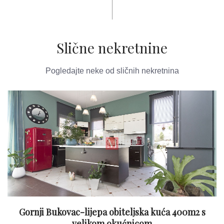
Slične nekretnine
Pogledajte neke od sličnih nekretnina
Gornji Bukovac-lijepa obiteljska kuća 400m2 s
velikom okućnicom