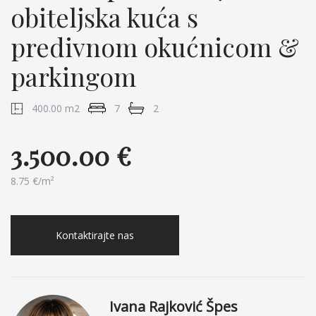
obiteljska kuća s
predivnom okućnicom &
parkingom
400.00 m2
7
2
3.500.00 €
8.75 €/m²
Kontaktirajte nas
Ivana Rajković Špes