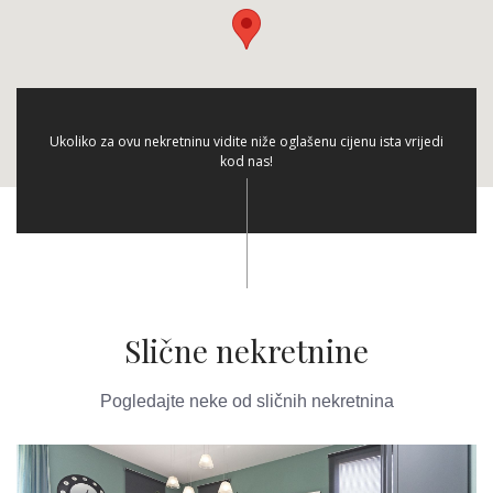
Ukoliko za ovu nekretninu vidite niže oglašenu cijenu ista vrijedi
kod nas!
Slične nekretnine
Pogledajte neke od sličnih nekretnina