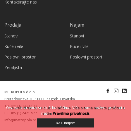
Kontaktirajte nas
Prodaja
Najam
Stanovi
Stanovi
Kuće i vile
Kuće i vile
Poslovni prostori
Poslovni prostori
Zemljišta
METROPOLA d.o.o.
Preradovićeva 20, 10000 Zagreb, Hrvatska
T + 385 (1) 2421 977
Ova web stranica se služi kolačićima. Više o tome možete pročitati u
F + 385 (1) 2421 977
našim
Pravilima privatnosti
.
info@metropola.hr
Razumijem