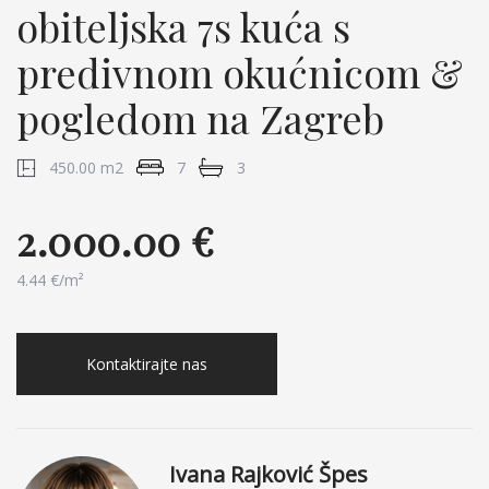
obiteljska 7s kuća s
predivnom okućnicom &
pogledom na Zagreb
450.00 m2
7
3
2.000.00 €
4.44 €/m²
Kontaktirajte nas
Ivana Rajković Špes