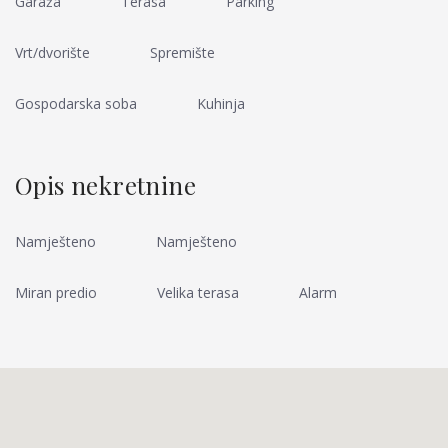
Garaža
Terasa
Parking
Vrt/dvorište
Spremište
Gospodarska soba
Kuhinja
Opis nekretnine
Namješteno
Namješteno
Miran predio
Velika terasa
Alarm