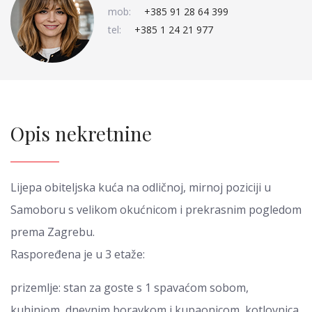
mob:
+385 91 28 64 399
tel:
+385 1 24 21 977
Opis nekretnine
Lijepa obiteljska kuća na odličnoj, mirnoj poziciji u
Samoboru s velikom okućnicom i prekrasnim pogledom
prema Zagrebu.
Raspoređena je u 3 etaže:
prizemlje: stan za goste s 1 spavaćom sobom,
kuhinjom, dnevnim boravkom i kupaonicom, kotlovnica,