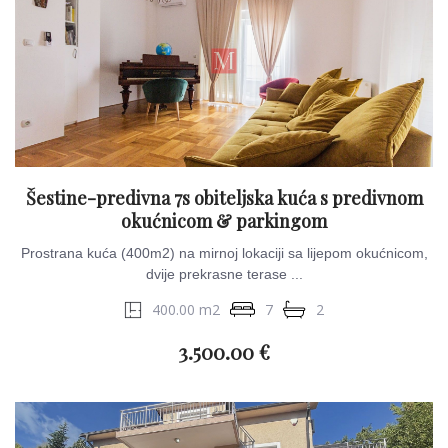
Šestine-predivna 7s obiteljska kuća s predivnom
okućnicom & parkingom
Prostrana kuća (400m2) na mirnoj lokaciji sa lijepom okućnicom,
dvije prekrasne terase ...
400.00 m2
7
2
3.500.00 €