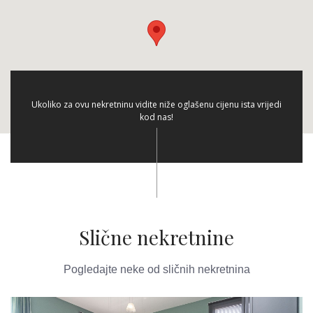
Ukoliko za ovu nekretninu vidite niže oglašenu cijenu ista vrijedi
kod nas!
Slične nekretnine
Pogledajte neke od sličnih nekretnina