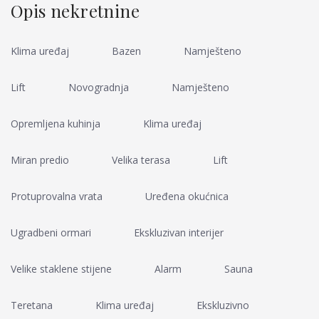
Opis nekretnine
Klima uređaj
Bazen
Namješteno
Lift
Novogradnja
Namješteno
Opremljena kuhinja
Klima uređaj
Miran predio
Velika terasa
Lift
Protuprovalna vrata
Uređena okućnica
Ugradbeni ormari
Ekskluzivan interijer
Velike staklene stijene
Alarm
Sauna
Teretana
Klima uređaj
Ekskluzivno