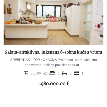
Šalata-atraktivna, luksuzna 6-sobna kuća s vrtom
SREBRNJAK - TOP LOKACIJA Prekrasna, stara luksuzno
renovirana, odlično pozicionirana at...
365.00 m2
6
5
1
1.980.000.00 €