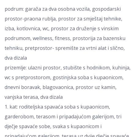
podrum: garaža za dva osobna vozila, gospodarski
prostor-praona rublja, prostor za smještaj tehnike,
izba, kotlovnica, wc, prostor za druženje s vinskim
podrumom, wellness, fitness, prostorija za bazensku
tehniku, pretprostor- spremište za vrtni alat i slično,
dva dizala
prizemlje: ulazni prostor, stubište s hodnikom, kuhinja,
wc s pretprostorom, gostinjska soba s kupaonicom,
dnevni boravak, blagovaonica, prostor uz kamin,
vanjska terasa, dva dizala
1. kat: roditeljska spavaća soba s kupaonicom,
garderobom, terasom i pripadajućom galerijom, tri
dječje spavaće sobe, svaka s kupaonicom i
pripadajućom galerijom, terasa uz dvije dječje spavaće