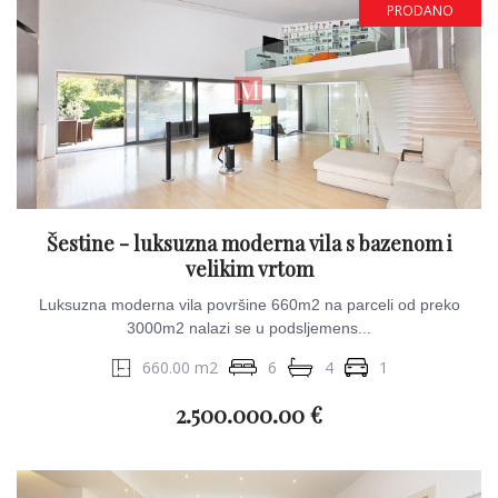
PRODANO
Šestine - luksuzna moderna vila s bazenom i
velikim vrtom
Luksuzna moderna vila površine 660m2 na parceli od preko
3000m2 nalazi se u podsljemens...
660.00 m2
6
4
1
2.500.000.00 €