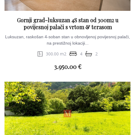
Gornji grad-luksuzan 4S stan od 300m2 u
povijesnoj palači s vrtom & terasom
Luksuzan, raskošan 4-soban stan u obnovljenoj povijesnoj palači,
na prestižnoj lokaciji...
300.00 m2
4
2
3.950.00 €