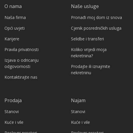
O nama
Naše usluge
Naša firma
Pronađi moj dom iz snova
Opći uvjeti
Cjenik posredničkih usluga
Karijere
Selidbe i transferi
Pravila privatnosti
Koliko vrijedi moja
nekretnina?
Izjava o odricanju
odgovornosti
Prodajte ili iznajmite
nekretninu
Kontaktirajte nas
Prodaja
Najam
Stanovi
Stanovi
Kuće i vile
Kuće i vile
Poslovni prostori
Poslovni prostori