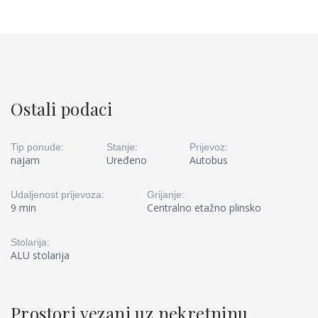
Ostali podaci
Tip ponude:
Stanje:
Prijevoz:
najam
Uređeno
Autobus
Udaljenost prijevoza:
Grijanje:
9 min
Centralno etažno plinsko
Stolarija:
ALU stolarija
Prostori vezani uz nekretninu