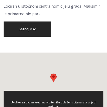
Lociran u istočnom centralnom dijelu grada, Maksimir
je primarno bio park.
Saznaj više
Ukoliko za ovu nekretninu vidite niže oglašenu cijenu ista vrijedi
kod nas!