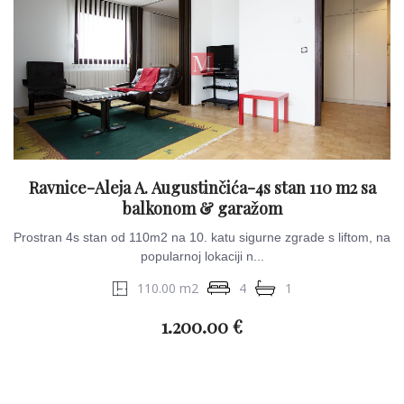
Ravnice-Aleja A. Augustinčića-4s stan 110 m2 sa
balkonom & garažom
Prostran 4s stan od 110m2 na 10. katu sigurne zgrade s liftom, na
popularnoj lokaciji n...
110.00 m2
4
1
1.200.00 €