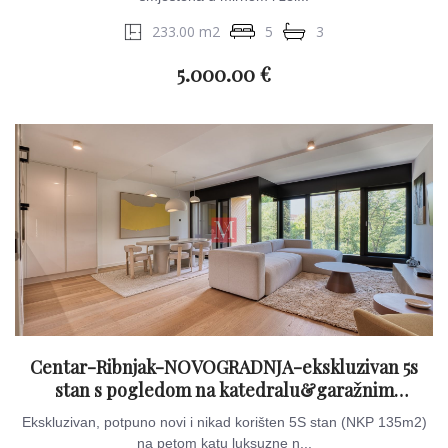
233.00 m2
5
3
5.000.00 €
Centar-Ribnjak-NOVOGRADNJA-ekskluzivan 5s
stan s pogledom na katedralu&garažnim
parkirnim mjestom
Ekskluzivan, potpuno novi i nikad korišten 5S stan (NKP 135m2)
na petom katu luksuzne n...