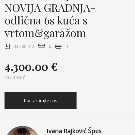
NOVIJA GRADNJA-
odlična 6s kuća s
vrtom&garažom
330.00 m2
6
4
4.300.00 €
13.03 €/m²
Kontaktirajte nas
Ivana Rajković Špes