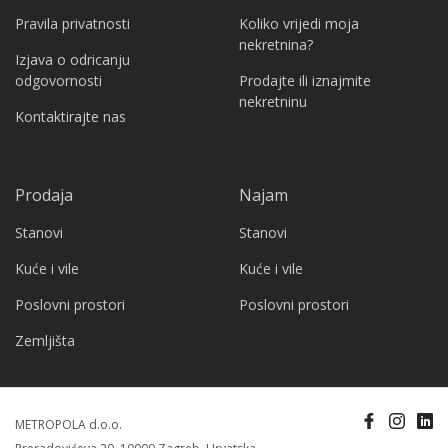
Pravila privatnosti
Koliko vrijedi moja
nekretnina?
Izjava o odricanju
odgovornosti
Prodajte ili iznajmite
nekretninu
Kontaktirajte nas
Prodaja
Najam
Stanovi
Stanovi
Kuće i vile
Kuće i vile
Poslovni prostori
Poslovni prostori
Zemljišta
METROPOLA d.o.o.