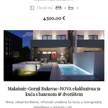
150.00 m2
4
3
4.500.00 €
Maksimir-Gornji Bukovac-NOVA ekskluzivna 5s
kuća s bazenom & dvorištem
Nova, nikad korištena, vrhunski uređena 5s kuća u novogradnji,
smještena u mirnom i zel...