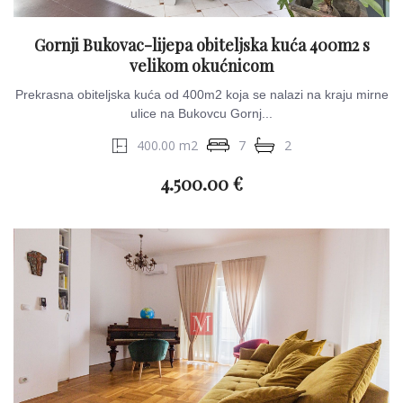
Gornji Bukovac-lijepa obiteljska kuća 400m2 s
velikom okućnicom
Prekrasna obiteljska kuća od 400m2 koja se nalazi na kraju mirne
ulice na Bukovcu Gornj...
400.00 m2
7
2
4.500.00 €