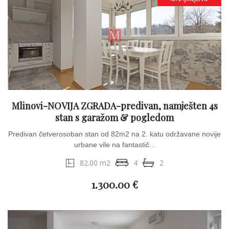
Mlinovi-NOVIJA ZGRADA-predivan, namješten 4s
stan s garažom & pogledom
Predivan četverosoban stan od 82m2 na 2. katu održavane novije
urbane vile na fantastič...
82.00 m2
4
2
1.300.00 €