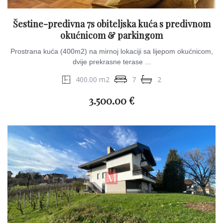
Šestine-predivna 7s obiteljska kuća s predivnom
okućnicom & parkingom
Prostrana kuća (400m2) na mirnoj lokaciji sa lijepom okućnicom,
dvije prekrasne terase ...
400.00 m2
7
2
3.500.00 €