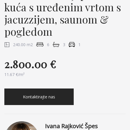
kuća s uređenim vrtom s
jacuzzijem, saunom &
pogledom
240.00 m2
6
3
1
2.800.00 €
11.67 €/m²
Kontaktirajte nas
Ivana Rajković Špes