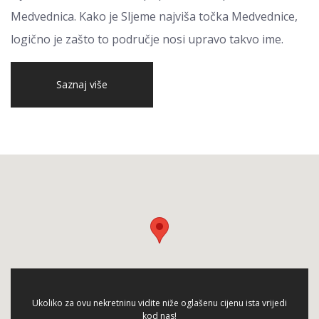
Medvednica. Kako je Sljeme najviša točka Medvednice,
logično je zašto to područje nosi upravo takvo ime.
Saznaj više
Ukoliko za ovu nekretninu vidite niže oglašenu cijenu ista vrijedi
kod nas!