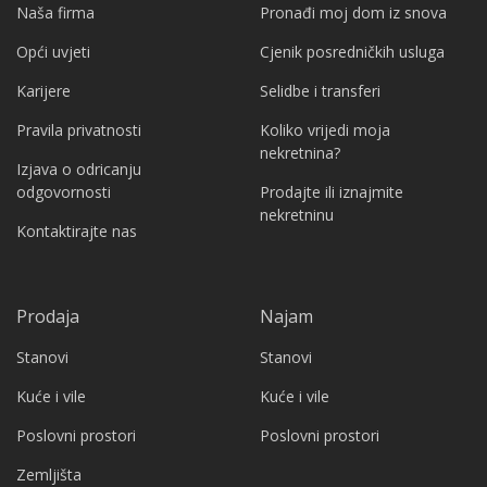
Naša firma
Pronađi moj dom iz snova
Opći uvjeti
Cjenik posredničkih usluga
Karijere
Selidbe i transferi
Pravila privatnosti
Koliko vrijedi moja
nekretnina?
Izjava o odricanju
odgovornosti
Prodajte ili iznajmite
nekretninu
Kontaktirajte nas
Prodaja
Najam
Stanovi
Stanovi
Kuće i vile
Kuće i vile
Poslovni prostori
Poslovni prostori
Zemljišta