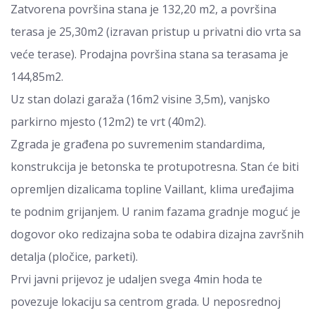
Zatvorena površina stana je 132,20 m2, a površina
terasa je 25,30m2 (izravan pristup u privatni dio vrta sa
veće terase). Prodajna površina stana sa terasama je
144,85m2.
Uz stan dolazi garaža (16m2 visine 3,5m), vanjsko
parkirno mjesto (12m2) te vrt (40m2).
Zgrada je građena po suvremenim standardima,
konstrukcija je betonska te protupotresna. Stan će biti
opremljen dizalicama topline Vaillant, klima uređajima
te podnim grijanjem. U ranim fazama gradnje moguć je
dogovor oko redizajna soba te odabira dizajna završnih
detalja (pločice, parketi).
Prvi javni prijevoz je udaljen svega 4min hoda te
povezuje lokaciju sa centrom grada. U neposrednoj