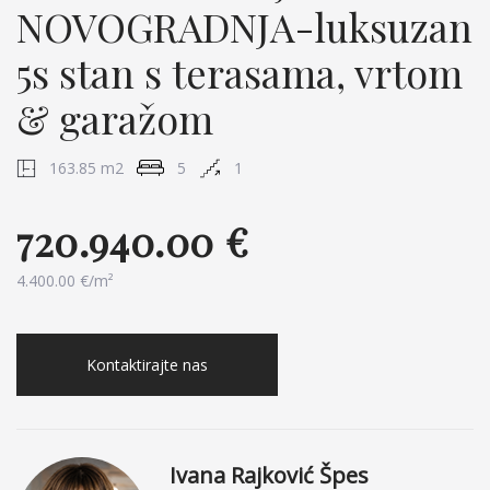
NOVOGRADNJA-luksuzan
5s stan s terasama, vrtom
& garažom
163.85 m2
5
1
720.940.00 €
4.400.00 €/m²
Kontaktirajte nas
Ivana Rajković Špes