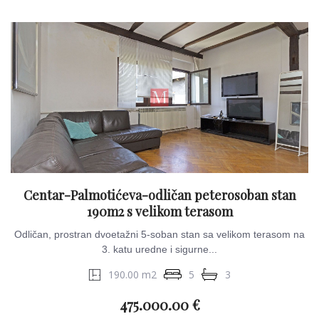
Centar-Palmotićeva-odličan peterosoban stan
190m2 s velikom terasom
Odličan, prostran dvoetažni 5-soban stan sa velikom terasom na
3. katu uredne i sigurne...
190.00 m2
5
3
475.000.00 €