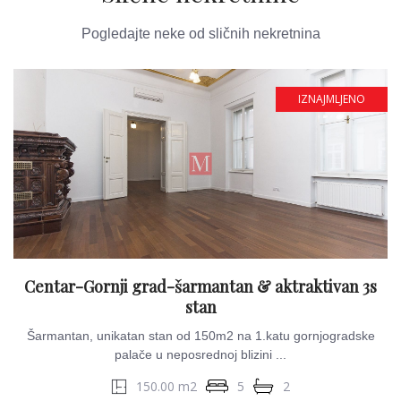
Pogledajte neke od sličnih nekretnina
IZNAJMLJENO
Centar-Gornji grad-šarmantan & aktraktivan 3s
stan
Šarmantan, unikatan stan od 150m2 na 1.katu gornjogradske
palače u neposrednoj blizini ...
150.00 m2
5
2