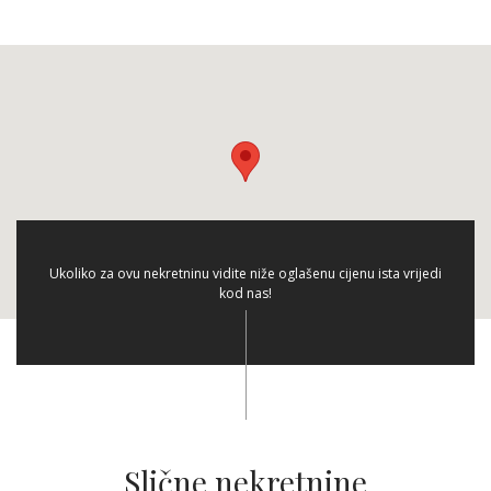
Ukoliko za ovu nekretninu vidite niže oglašenu cijenu ista vrijedi
kod nas!
Slične nekretnine