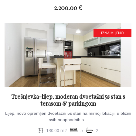
2.200.00 €
IZNAJMLJENO
Trešnjevka-lijep, moderan dvoetažni 5s stan s
terasom & parkingom
Lijep, novo opremljen dvoetažni 5s stan na mirnoj lokaciji, u blizini
svih neophodnih s...
130.00 m2
5
2