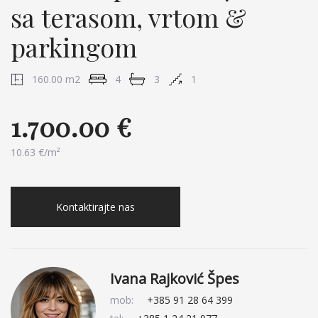
sa terasom, vrtom &
parkingom
160.00 m2
4
3
1
1.700.00 €
10.63 €/m²
Kontaktirajte nas
Ivana Rajković Špes
mob:
+385 91 28 64 399