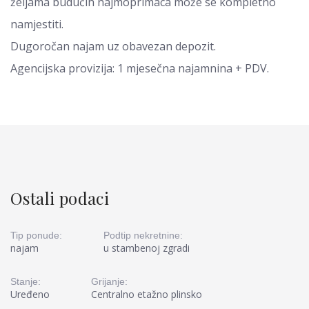
željama budućih najmoprimaca može se kompletno
namjestiti.
Dugoročan najam uz obavezan depozit.
Agencijska provizija: 1 mjesečna najamnina + PDV.
Ostali podaci
Tip ponude:
Podtip nekretnine:
najam
u stambenoj zgradi
Stanje:
Grijanje:
Uređeno
Centralno etažno plinsko