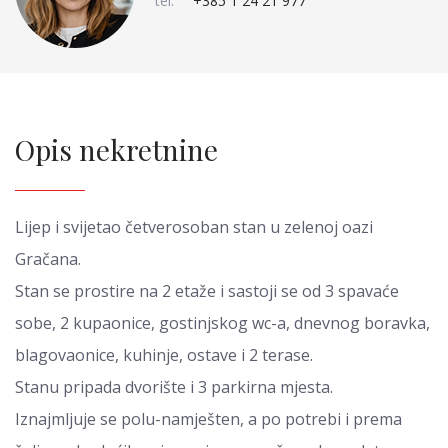
tel:
+385 1 24 21 977
Opis nekretnine
Lijep i svijetao četverosoban stan u zelenoj oazi
Gračana.
Stan se prostire na 2 etaže i sastoji se od 3 spavaće
sobe, 2 kupaonice, gostinjskog wc-a, dnevnog boravka,
blagovaonice, kuhinje, ostave i 2 terase.
Stanu pripada dvorište i 3 parkirna mjesta.
Iznajmljuje se polu-namješten, a po potrebi i prema