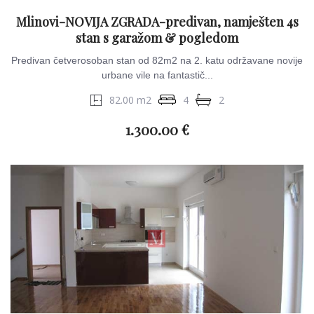
Mlinovi-NOVIJA ZGRADA-predivan, namješten 4s
stan s garažom & pogledom
Predivan četverosoban stan od 82m2 na 2. katu održavane novije
urbane vile na fantastič...
82.00 m2
4
2
1.300.00 €