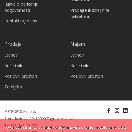
Izjava o odricanju
odgovornosti
Prodajte ili iznajmite
nekretninu
Kontaktirajte nas
Prodaja
Najam
Stanovi
Stanovi
Kuće i vile
Kuće i vile
Poslovni prostori
Poslovni prostori
Zemljišta
METROPOLA d.o.o.
Preradovićeva 20, 10000 Zagreb, Hrvatska
T + 385 (1) 2421 977
Ova web stranica se služi kolačićima. Više o tome možete pročitati u