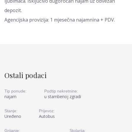
ljubimaca. Isključivo dugoročan najam uz obvezan
depozit.
Agencijska provizija: 1 mjesečna najamnina + PDV.
Ostali podaci
Tip ponude:
Podtip nekretnine:
najam
u stambenoj zgradi
Stanje:
Prijevoz:
Uređeno
Autobus
Grijanje:
Stolarija: