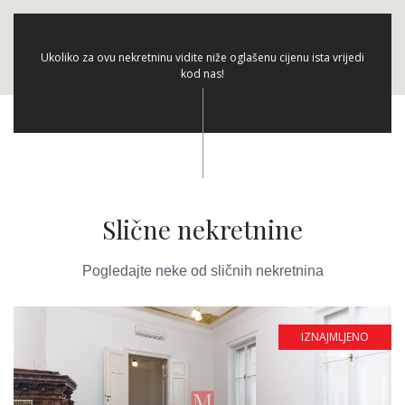
Ukoliko za ovu nekretninu vidite niže oglašenu cijenu ista vrijedi
kod nas!
Slične nekretnine
Pogledajte neke od sličnih nekretnina
IZNAJMLJENO