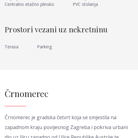
Centralno etažno plinsko
PVC stolarija
Prostori vezani uz nekretninu
Terasa
Parking
Črnomerec
Črnomerec je gradska četvrt koja se smjestila na
zapadnom kraju povijesnog Zagreba i pokriva urbani
dio uz Ilicu zapadno od Ulice Republike Austrije te