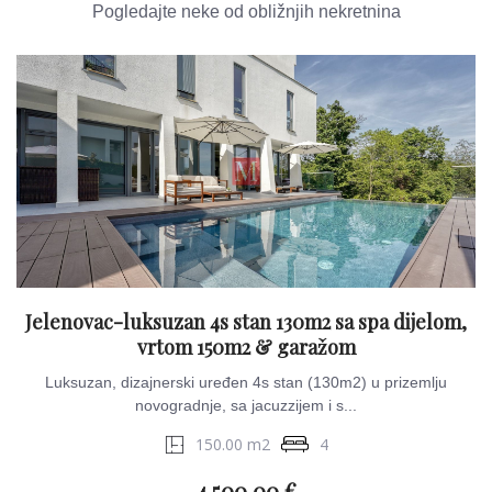
Pogledajte neke od obližnjih nekretnina
Jelenovac-luksuzan 4s stan 130m2 sa spa dijelom,
vrtom 150m2 & garažom
Luksuzan, dizajnerski uređen 4s stan (130m2) u prizemlju
novogradnje, sa jacuzzijem i s...
150.00 m2
4
4.500.00 €