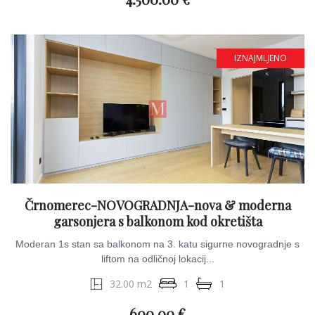
IZNAJMLJENO
Črnomerec-NOVOGRADNJA-nova & moderna
garsonjera s balkonom kod okretišta
Moderan 1s stan sa balkonom na 3. katu sigurne novogradnje s
liftom na odličnoj lokacij...
32.00 m2
1
1
600.00 €