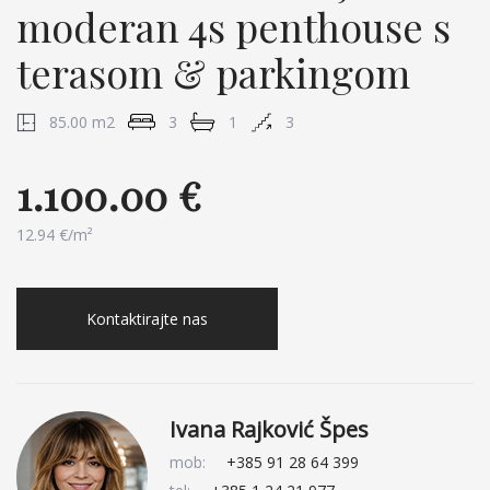
moderan 4s penthouse s
terasom & parkingom
85.00 m2
3
1
3
1.100.00 €
12.94 €/m²
Kontaktirajte nas
Ivana Rajković Špes
mob:
+385 91 28 64 399