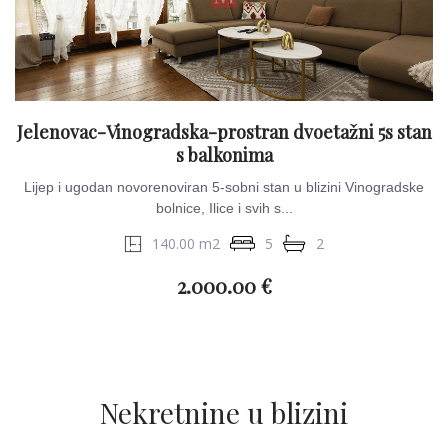
Jelenovac-Vinogradska-prostran dvoetažni 5s stan
s balkonima
Lijep i ugodan novorenoviran 5-sobni stan u blizini Vinogradske
bolnice, Ilice i svih s...
140.00 m2
5
2
2.000.00 €
Nekretnine u blizini