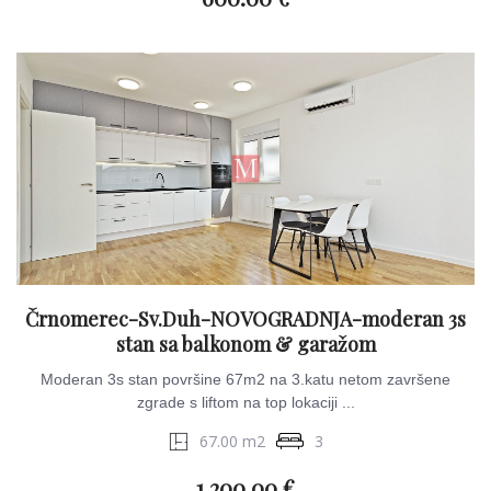
Črnomerec-Sv.Duh-NOVOGRADNJA-moderan 3s
stan sa balkonom & garažom
Moderan 3s stan površine 67m2 na 3.katu netom završene
zgrade s liftom na top lokaciji ...
67.00 m2
3
1.200.00 €