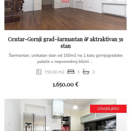
Centar-Gornji grad-šarmantan & aktraktivan 3s
stan
Šarmantan, unikatan stan od 150m2 na 1.katu gornjogradske
palače u neposrednoj blizini ...
150.00 m2
5
2
1.650.00 €
IZNAJMLJENO