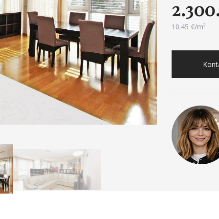
2.300
10.45 €/m²
Konta