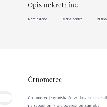
Opis nekretnine
Namješteno
Blizina centra
Blizin
Črnomerec
03
Črnomerec je gradska četvrt koja se smjesti
na zapadnom kraju povijesnog Zagreba i