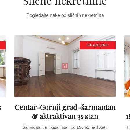
Slične nekretnine
Pogledajte neke od sličnih nekretnina
IZNAJMLJENO
s
Centar-Gornji grad-šarmantan
& aktraktivan 3s stan
1
Šarmantan, unikatan stan od 150m2 na 1.katu
P