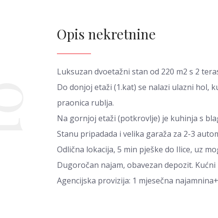
Opis nekretnine
Luksuzan dvoetažni stan od 220 m2 s 2 teras
01
Do donjoj etaži (1.kat) se nalazi ulazni hol
praonica rublja.
Na gornjoj etaži (potkrovlje) je kuhinja s 
Stanu pripadada i velika garaža za 2-3 auto
Odlična lokacija, 5 min pješke do Ilice, uz m
Dugoročan najam, obavezan depozit. Kućni lj
Agencijska provizija: 1 mjesečna najamnina