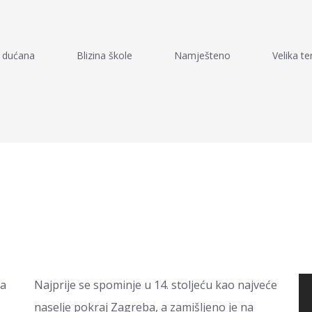
a dućana
Blizina škole
Namješteno
Velika te
la
Najprije se spominje u 14. stoljeću kao najveće
naselje pokraj Zagreba, a zamišljeno je na