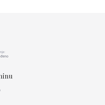
nje:
eđeno
tninu
a