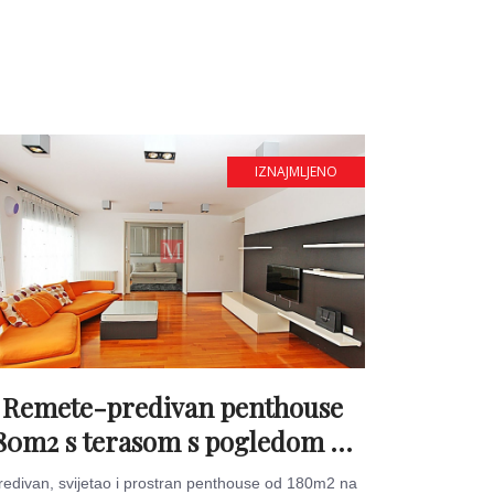
IZNAJMLJENO
Remete-predivan penthouse
80m2 s terasom s pogledom na
grad & garažom
redivan, svijetao i prostran penthouse od 180m2 na