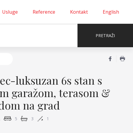
Usluge
Reference
Kontakt
English
ec-luksuzan 6s stan s
m garažom, terasom &
dom na grad
2
5
3
1