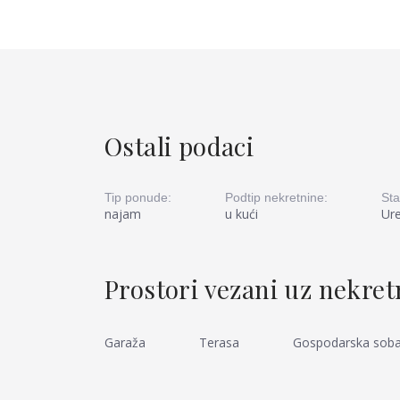
Ostali podaci
Tip ponude:
Podtip nekretnine:
Sta
najam
u kući
Ur
Prostori vezani uz nekre
Garaža
Terasa
Gospodarska sob