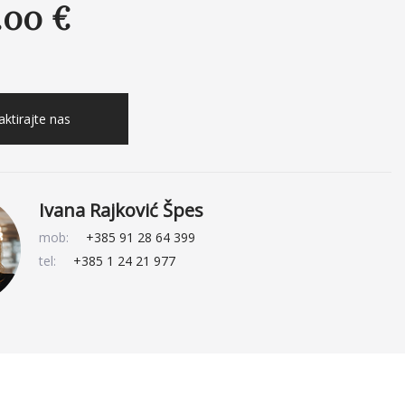
.00 €
ktirajte nas
Ivana Rajković Špes
mob:
+385 91 28 64 399
tel:
+385 1 24 21 977