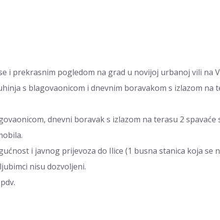
e i prekrasnim pogledom na grad u novijoj urbanoj vili na 
, kuhinja s blagovaonicom i dnevnim boravakom s izlazom na 
blagovaonicom, dnevni boravak s izlazom na terasu 2 spavaće 
mobila.
ogućnost i javnog prijevoza do Ilice (1 busna stanica koja se 
ubimci nisu dozvoljeni.
+pdv.