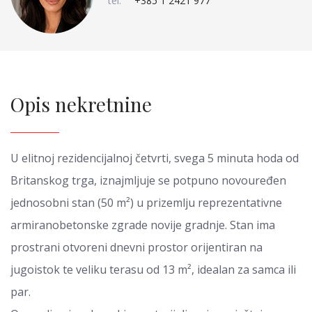
tel:
+385 1 2421 977
Opis nekretnine
U elitnoj rezidencijalnoj četvrti, svega 5 minuta hoda od
Britanskog trga, iznajmljuje se potpuno novouređen
jednosobni stan (50 m²) u prizemlju reprezentativne
armiranobetonske zgrade novije gradnje. Stan ima
prostrani otvoreni dnevni prostor orijentiran na
jugoistok te veliku terasu od 13 m², idealan za samca ili
par.