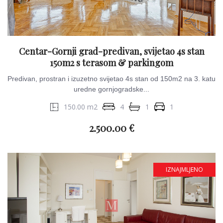
Centar-Gornji grad-predivan, svijetao 4s stan
150m2 s terasom & parkingom
Predivan, prostran i izuzetno svijetao 4s stan od 150m2 na 3. katu
uredne gornjogradske...
150.00 m2
4
1
1
2.500.00 €
IZNAJMLJENO