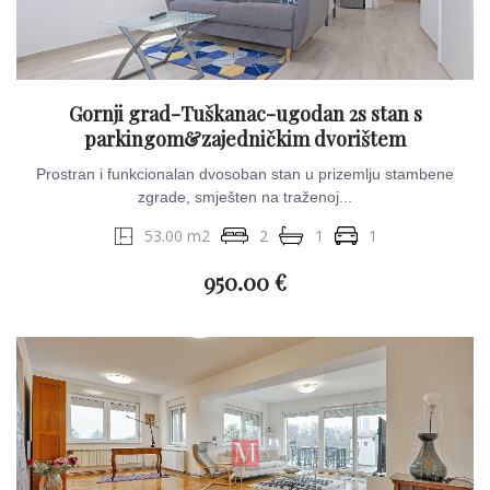
Gornji grad-Tuškanac-ugodan 2s stan s
parkingom&zajedničkim dvorištem
Prostran i funkcionalan dvosoban stan u prizemlju stambene
zgrade, smješten na traženoj...
53.00 m2
2
1
1
950.00 €