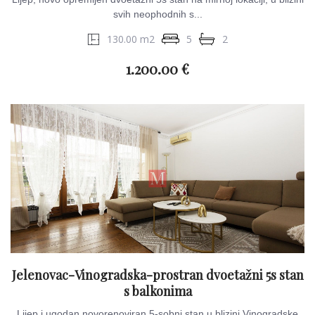
svih neophodnih s...
130.00 m2
5
2
1.200.00 €
Jelenovac-Vinogradska-prostran dvoetažni 5s stan
s balkonima
Lijep i ugodan novorenoviran 5-sobni stan u blizini Vinogradske