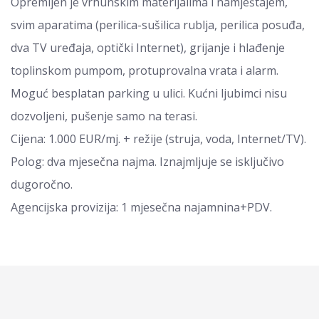
Opremljen je vrhunskim materijalima i namještajem,
svim aparatima (perilica-sušilica rublja, perilica posuđa,
dva TV uređaja, optički Internet), grijanje i hlađenje
toplinskom pumpom, protuprovalna vrata i alarm.
Moguć besplatan parking u ulici. Kućni ljubimci nisu
dozvoljeni, pušenje samo na terasi.
Cijena: 1.000 EUR/mj. + režije (struja, voda, Internet/TV).
Polog: dva mjesečna najma. Iznajmljuje se isključivo
dugoročno.
Agencijska provizija: 1 mjesečna najamnina+PDV.