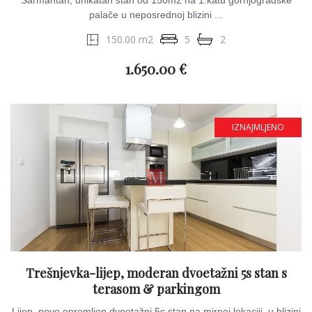
Šarmantan, unikatan stan od 150m2 na 1.katu gornjogradske
palače u neposrednoj blizini ...
150.00 m2
5
2
1.650.00 €
IZNAJMLJENO
Trešnjevka-lijep, moderan dvoetažni 5s stan s
terasom & parkingom
Lijep, novo opremljen dvoetažni 5s stan na mirnoj lokaciji, u blizini