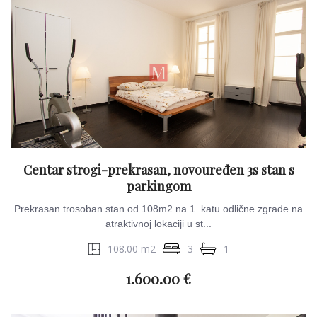
Centar strogi-prekrasan, novouređen 3s stan s
parkingom
Prekrasan trosoban stan od 108m2 na 1. katu odlične zgrade na
atraktivnoj lokaciji u st...
108.00 m2
3
1
1.600.00 €