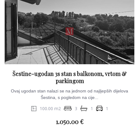
Šestine-ugodan 3s stan s balkonom, vrtom &
parkingom
Ovaj ugodan stan nalazi se na jednom od najljepših dijelova
Šestina, s pogledom na cije...
100.00 m2
3
1
1
1.050.00 €