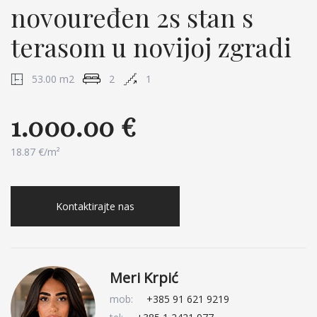
novouređen 2s stan s
terasom u novijoj zgradi
53.00 m2
2
1
1.000.00 €
18.87 €/m²
Kontaktirajte nas
Meri Krpić
mob:
+385 91 621 9219