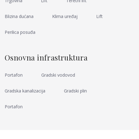
Trgovina
Lift
Teretni lift
Blizina dućana
Klima uređaj
Lift
Perilica posuđa
Osnovna infrastruktura
Portafon
Gradski vodovod
Gradska kanalizacija
Gradski plin
Portafon