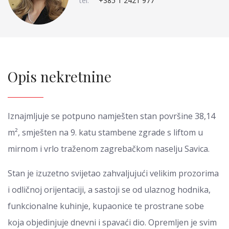
tel:
+385 1 2421 977
Opis nekretnine
Iznajmljuje se potpuno namješten stan površine 38,14
m², smješten na 9. katu stambene zgrade s liftom u
mirnom i vrlo traženom zagrebačkom naselju Savica.
Stan je izuzetno svijetao zahvaljujući velikim prozorima
i odličnoj orijentaciji, a sastoji se od ulaznog hodnika,
funkcionalne kuhinje, kupaonice te prostrane sobe
koja objedinjuje dnevni i spavaći dio. Opremljen je svim