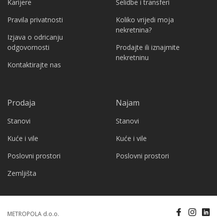
Karijere
Selidbe i transferi
Pravila privatnosti
Koliko vrijedi moja
nekretnina?
Izjava o odricanju
odgovornosti
Prodajte ili iznajmite
nekretninu
Kontaktirajte nas
Prodaja
Najam
Stanovi
Stanovi
Kuće i vile
Kuće i vile
Poslovni prostori
Poslovni prostori
Zemljišta
METROPOLA d.o.o.