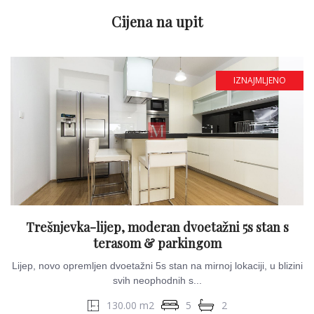
Cijena na upit
IZNAJMLJENO
Trešnjevka-lijep, moderan dvoetažni 5s stan s
terasom & parkingom
Lijep, novo opremljen dvoetažni 5s stan na mirnoj lokaciji, u blizini
svih neophodnih s...
130.00 m2
5
2