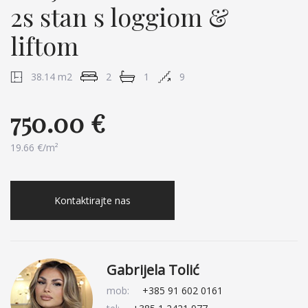
2s stan s loggiom &
liftom
38.14 m2
2
1
9
750.00 €
19.66 €/m²
Kontaktirajte nas
Gabrijela Tolić
mob:
+385 91 602 0161