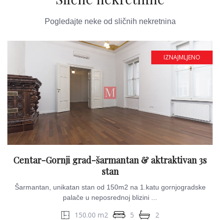
Pogledajte neke od sličnih nekretnina
IZNAJMLJENO
Centar-Gornji grad-šarmantan & aktraktivan 3s
stan
Šarmantan, unikatan stan od 150m2 na 1.katu gornjogradske
palače u neposrednoj blizini ...
150.00 m2
5
2