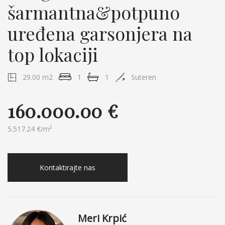
šarmantna&potpuno
uređena garsonjera na
top lokaciji
29.00 m2
1
1
Suteren
160.000.00 €
5.517.24 €/m²
Kontaktirajte nas
Meri Krpić