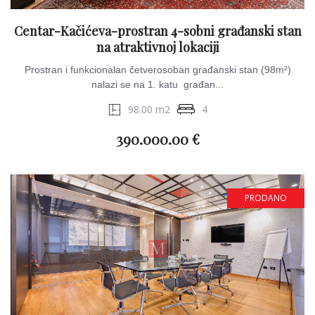
Centar-Kačićeva-prostran 4-sobni građanski stan
na atraktivnoj lokaciji
Prostran i funkcionalan četverosoban građanski stan (98m²)
nalazi se na 1. katu građan...
98.00 m2
4
390.000.00 €
PRODANO