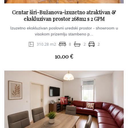
Centar širi-Bužanova-izuzetno atraktivan &
ekskluzivan prostor 268m2 s 2 GPM
Izuzetno ekskluzivan poslovni uredski prostor - showroom u
visokom prizemlju stambeno p...
310.28 m2
8
2
2
10.00 €