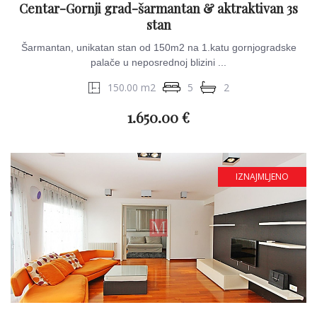
Centar-Gornji grad-šarmantan & aktraktivan 3s
stan
Šarmantan, unikatan stan od 150m2 na 1.katu gornjogradske
palače u neposrednoj blizini ...
150.00 m2
5
2
1.650.00 €
IZNAJMLJENO