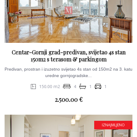
Centar-Gornji grad-predivan, svijetao 4s stan
150m2 s terasom & parkingom
Predivan, prostran i izuzetno svijetao 4s stan od 150m2 na 3. katu
uredne gornjogradske...
150.00 m2
4
1
1
2.500.00 €
IZNAJMLJENO