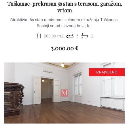
Tuškanac-prekrasan 5s stan s terasom, garažom,
vrtom
Atraktivan 5s stan u mirnom i zelenom okruženju Tuškanca.
Sastoji se od ulaznog hola, k...
200.00 m2
5
2
3.000.00 €
IZNAJMLJENO