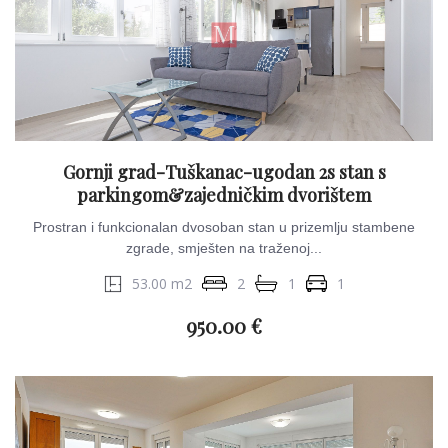
Gornji grad-Tuškanac-ugodan 2s stan s
parkingom&zajedničkim dvorištem
Prostran i funkcionalan dvosoban stan u prizemlju stambene
zgrade, smješten na traženoj...
53.00 m2
2
1
1
950.00 €