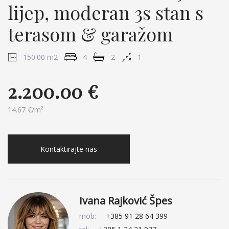
lijep, moderan 3s stan s
terasom & garažom
150.00 m2
4
2
1
2.200.00 €
14.67 €/m²
Kontaktirajte nas
Ivana Rajković Špes
mob:
+385 91 28 64 399