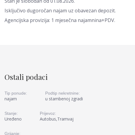
Stan je slobodan od 01.08.2026.
Isključivo dugoročan najam uz obavezan depozit.
Agencijska provizija: 1 mjesečna najamnina+PDV.
Ostali podaci
Tip ponude:
Podtip nekretnine:
najam
u stambenoj zgradi
Stanje:
Prijevoz:
Uređeno
Autobus,Tramvaj
Grijanje: