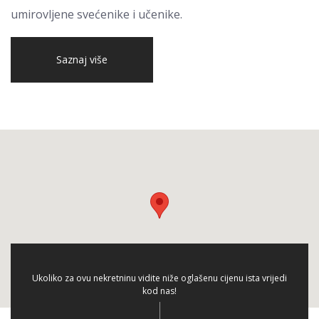
umirovljene svećenike i učenike.
Saznaj više
Ukoliko za ovu nekretninu vidite niže oglašenu cijenu ista vrijedi
kod nas!