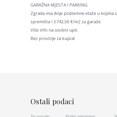
GARAŽNA MJESTA I PARKING
Zgrada ima dvije podzemne etaže u kojima s
spremišta i 3.742,50 €/m2 za garaže.
Više info na osobni upit.
Bez provizije za kupca!
Ostali podaci
Tip ponude:
Podtip nekretnine:
S