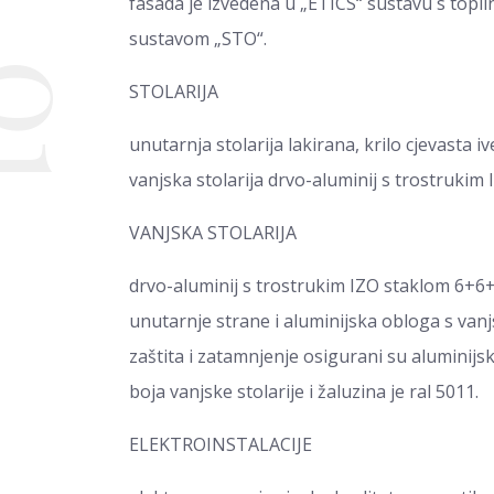
fasada je izvedena u „ETICS“ sustavu s top
sustavom „STO“.
01
STOLARIJA
unutarnja stolarija lakirana, krilo cjevasta 
vanjska stolarija drvo-aluminij s trostrukim
VANJSKA STOLARIJA
drvo-aluminij s trostrukim IZO staklom 6+6
unutarnje strane i aluminijska obloga s van
zaštita i zatamnjenje osigurani su aluminij
boja vanjske stolarije i žaluzina je ral 5011.
ELEKTROINSTALACIJE