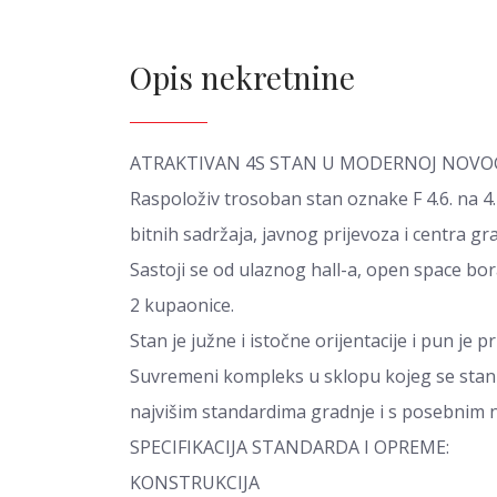
Opis nekretnine
ATRAKTIVAN 4S STAN U MODERNOJ NOVOG
Raspoloživ trosoban stan oznake F 4.6. na 4
bitnih sadržaja, javnog prijevoza i centra gr
Sastoji se od ulaznog hall-a, open space bo
2 kupaonice.
Stan je južne i istočne orijentacije i pun je p
Suvremeni kompleks u sklopu kojeg se stan n
najvišim standardima gradnje i s posebnim 
SPECIFIKACIJA STANDARDA I OPREME:
KONSTRUKCIJA