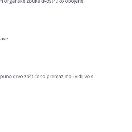
ojem organske žbuke dvostruko obojene
rave
uno drvo zaštićeno premazima i vidljivo s