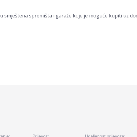
u smještena spremišta i garaže koje je moguće kupiti uz do
tanje:
Prijevoz:
Udaljenost prijevoza: