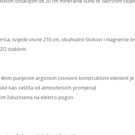
linskom izolacijom od 20 cm mineralne vune te završnim sl
iverica, svijetle visine 210 cm, obuhvatni štokovi i magnetne b
 IZO staklom.
+4mm punjenim argonom (osnovni konstruktivni element je p
jske kao zaštita od atmosferskih promjena)
skim žaluzinama na elektro pogon