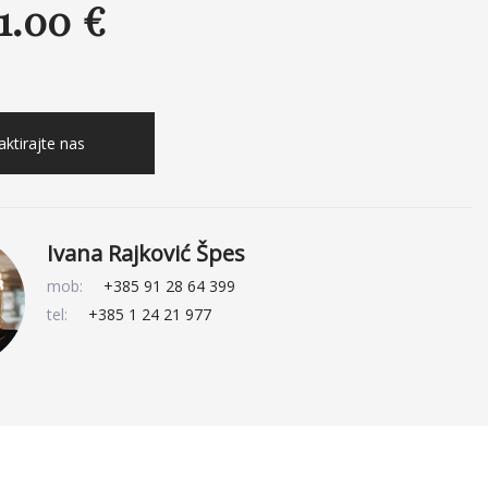
11.00 €
ktirajte nas
Ivana Rajković Špes
mob:
+385 91 28 64 399
tel:
+385 1 24 21 977