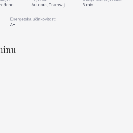
ređeno
Autobus,Tramvaj
5 min
Energetska učinkovitost:
A+
tninu