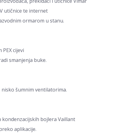
roizvođača, prekidači i utičnice Vimar
 utičnice te internet
 razvodnim ormarom u stanu.
 PEX cijevi
 radi smanjenja buke.
je nisko šumnim ventilatorima.
h kondenzacijskih bojlera Vaillant
preko aplikacije.