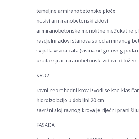
temeljne armiranobetonske ploče
nosivi armiranobetonski zidovi
armiranobetonske monolitne međukatne ploč
razdjelni zidovi stanova su od armiranog beto
svijetla visina kata (visina od gotovog poda 
unutarnji armiranobetonski zidovi obloženi
KROV
ravni neprohodni krov izvodi se kao klasičan
hidroizolacije u debljini 20 cm
završni sloj ravnog krova je riječni prani šlj
FASADA