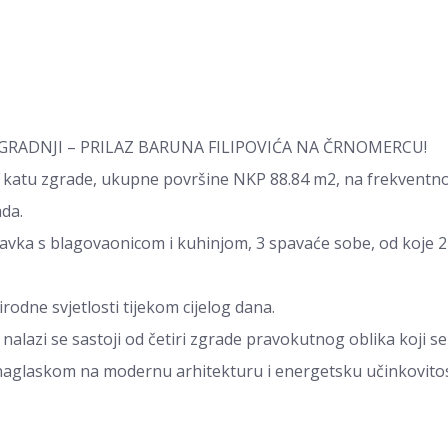
RADNJI – PRILAZ BARUNA FILIPOVIĆA NA ČRNOMERCU!
. katu zgrade, ukupne površine NKP 88.84 m2, na frekventnoj 
ada.
ravka s blagovaonicom i kuhinjom, 3 spavaće sobe, od koje 2 
rirodne svjetlosti tijekom cijelog dana.
alazi se sastoji od četiri zgrade pravokutnog oblika koji se
naglaskom na modernu arhitekturu i energetsku učinkovitos