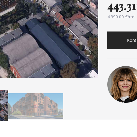
443.3
4.990.00 €/m²
Konta