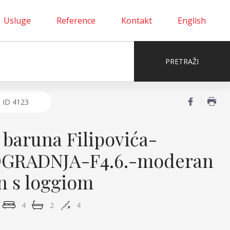
Usluge
Reference
Kontakt
English
ID
4123
 baruna Filipovića-
GRADNJA-F4.6.-moderan
an s loggiom
4
2
4