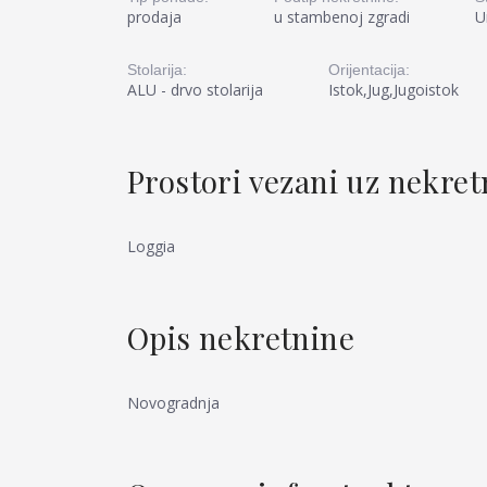
prodaja
u stambenoj zgradi
U
Stolarija:
Orijentacija:
ALU - drvo stolarija
Istok,Jug,Jugoistok
Prostori vezani uz nekre
Loggia
Opis nekretnine
Novogradnja