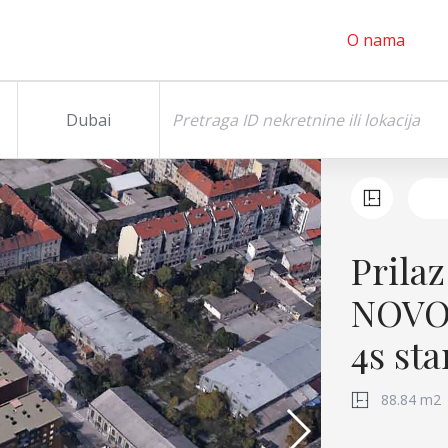
O nama
Dubai
Prilaz
NOVO
4s st
88.84 m2