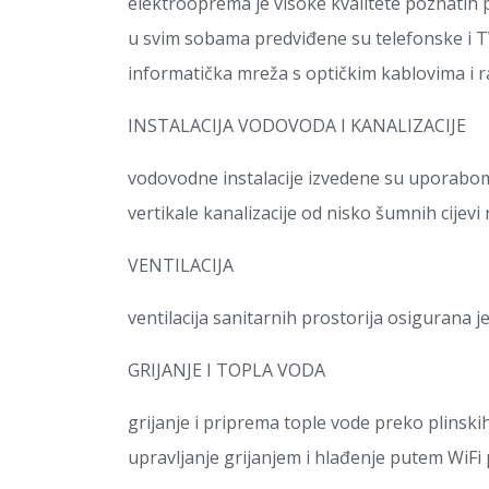
elektrooprema je visoke kvalitete poznatih p
u svim sobama predviđene su telefonske i TV
informatička mreža s optičkim kablovima i
INSTALACIJA VODOVODA I KANALIZACIJE
vodovodne instalacije izvedene su uporabom
vertikale kanalizacije od nisko šumnih cijevi
VENTILACIJA
ventilacija sanitarnih prostorija osigurana 
GRIJANJE I TOPLA VODA
grijanje i priprema tople vode preko plinski
upravljanje grijanjem i hlađenje putem WiFi 