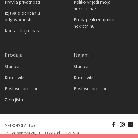
Pravila privatnosti
Koliko vrijedi moja
nekretnina?
Izjava o odricanju
odgovornosti
Prodajte ili iznajmite
nekretninu
Kontaktirajte nas
Prodaja
Najam
Stanovi
Stanovi
Kuće i vile
Kuće i vile
Poslovni prostori
Poslovni prostori
Zemljišta
METROPOLA d.o.o.
Preradovićeva 20, 10000 Zagreb, Hrvatska