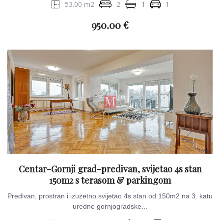
53.00 m2
2
1
1
950.00 €
Centar-Gornji grad-predivan, svijetao 4s stan
150m2 s terasom & parkingom
Predivan, prostran i izuzetno svijetao 4s stan od 150m2 na 3. katu
uredne gornjogradske...