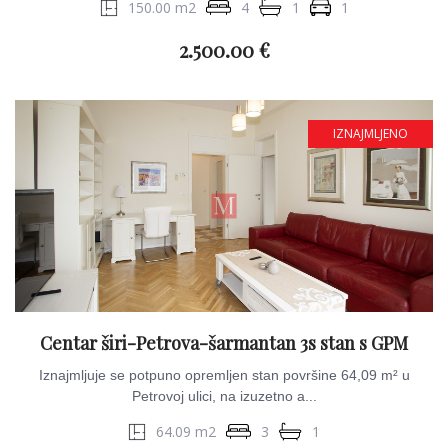
150.00 m2
4
1
1
2.500.00 €
IZNAJMLJENO
Centar širi-Petrova-šarmantan 3s stan s GPM
Iznajmljuje se potpuno opremljen stan površine 64,09 m² u
Petrovoj ulici, na izuzetno a...
64.09 m2
3
1