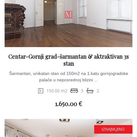
Centar-Gornji grad-šarmantan & aktraktivan 3s
stan
Šarmantan, unikatan stan od 150m2 na 1.katu gornjogradske
palače u neposrednoj blizini ...
150.00 m2
5
2
1.650.00 €
IZNAJMLJENO