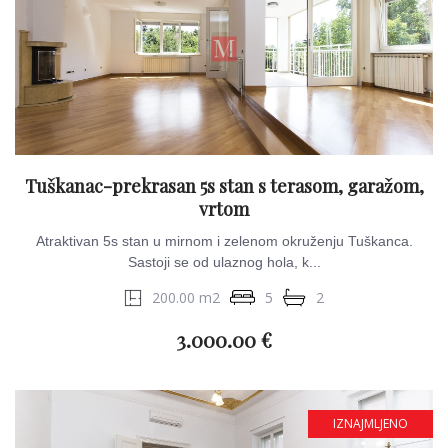
Tuškanac-prekrasan 5s stan s terasom, garažom,
vrtom
Atraktivan 5s stan u mirnom i zelenom okruženju Tuškanca.
Sastoji se od ulaznog hola, k...
200.00 m2
5
2
3.000.00 €
IZNAJMLJENO