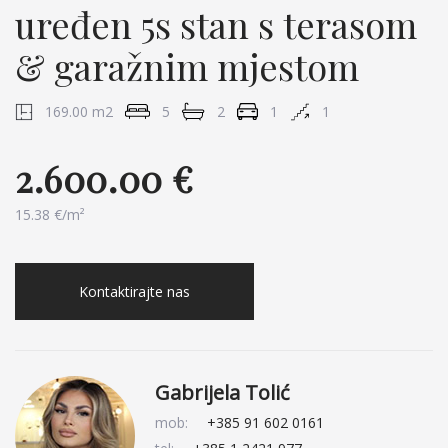
uređen 5s stan s terasom
& garažnim mjestom
169.00 m2
5
2
1
1
2.600.00 €
15.38 €/m²
Kontaktirajte nas
Gabrijela Tolić
mob:
+385 91 602 0161