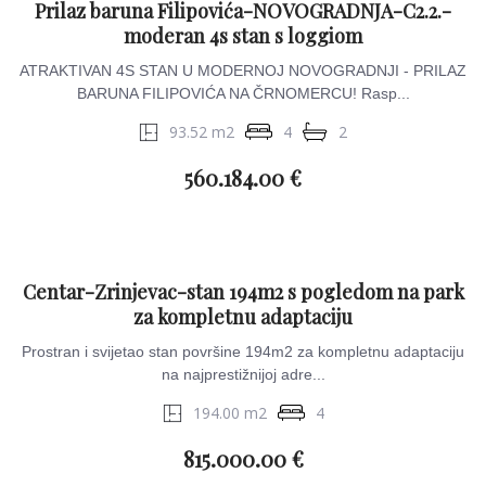
Prilaz baruna Filipovića-NOVOGRADNJA-C2.2.-
moderan 4s stan s loggiom
ATRAKTIVAN 4S STAN U MODERNOJ NOVOGRADNJI - PRILAZ
BARUNA FILIPOVIĆA NA ČRNOMERCU! Rasp...
93.52 m2
4
2
560.184.00 €
Centar-Zrinjevac-stan 194m2 s pogledom na park
za kompletnu adaptaciju
Prostran i svijetao stan površine 194m2 za kompletnu adaptaciju
na najprestižnijoj adre...
194.00 m2
4
815.000.00 €