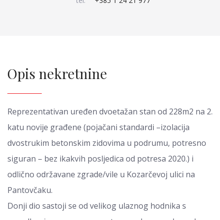
tel:
+385 1 24 21 977
Opis nekretnine
Reprezentativan uređen dvoetažan stan od 228m2 na 2.
katu novije građene (pojačani standardi –izolacija
dvostrukim betonskim zidovima u podrumu, potresno
siguran – bez ikakvih posljedica od potresa 2020.) i
odlično održavane zgrade/vile u Kozarčevoj ulici na
Pantovčaku.
Donji dio sastoji se od velikog ulaznog hodnika s