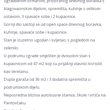
ugradbenim ormarom, prostranog dnevnog boravka s
blagovaonskim dijelom, spremišta, kuhinje s velikom
ostavom, 3 spavaće sobe i 2 kupaonice.
Gornji dio sastoji se od open space dnevnog boravka,
kuhinje, spavaće sobe i kupaonice.
Stan je izuzetno ugodan i svijetao, s pogledom na
zelenilo.
U podrumu zgrade smješten je dvosobni stan s
kupaonicom od 47 m2 koji su prijašnji vlasnici koristili
kao teretanu.
Dupla garaža od 36 m2 i 3 dodatna spremišta u
podrumskom dijelu.
Neposredna blizina autobusne stanice, škole i vrtića na
Pantovčaku.