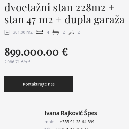
dvoetažni stan 228m2 +
stan 47 m2 + dupla garaža
301.00 m2
4
2
2
899.000.00 €
2.986.71 €/m²
Kontaktirajte nas
Ivana Rajković Špes
mob:
+385 91 28 64 399