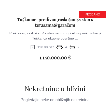
PRODANO
Tuškanac-predivan,raskošan 4s stan s
terasama&garažom
Prekrasan, raskošan 4s stan na mirnoj i elitnoj mikrolokaciji
Tuškanca ukupne površine ...
190.00 m2
4
2
1.140.000.00 €
Nekretnine u blizini
Pogledajte neke od obližnjih nekretnina