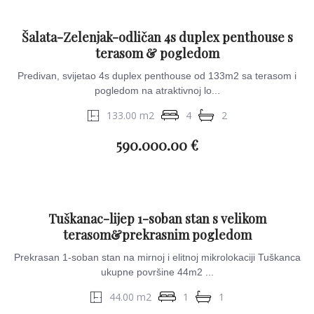
Šalata-Zelenjak-odličan 4s duplex penthouse s
terasom & pogledom
Predivan, svijetao 4s duplex penthouse od 133m2 sa terasom i
pogledom na atraktivnoj lo...
133.00 m2
4
2
590.000.00 €
Tuškanac-lijep 1-soban stan s velikom
terasom&prekrasnim pogledom
Prekrasan 1-soban stan na mirnoj i elitnoj mikrolokaciji Tuškanca
ukupne površine 44m2 ...
44.00 m2
1
1