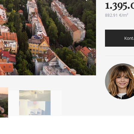
1.395
882.91 €/m²
Konta