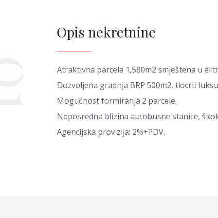
Opis nekretnine
01
Atraktivna parcela 1,580m2 smještena u elit
Dozvoljena gradnja BRP 500m2, tlocrti luksuz
Mogućnost formiranja 2 parcele.
Neposredna blizina autobusne stanice, škole
Agencijska provizija: 2%+PDV.