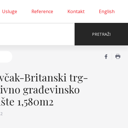
Usluge
Reference
Kontakt
English
včak-Britanski trg-
tivno građevinsko
ište 1,580m2
m2