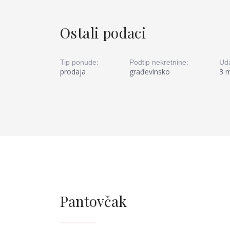
Ostali podaci
Tip ponude:
Podtip nekretnine:
Uda
prodaja
građevinsko
3 
Pantovčak