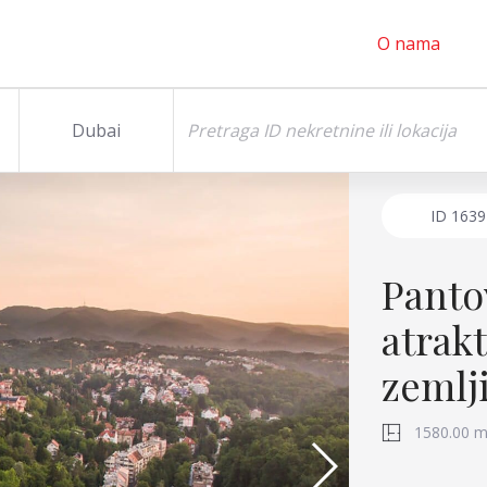
O nama
Dubai
ID
1639
Panto
atrak
zemlj
1580.00 