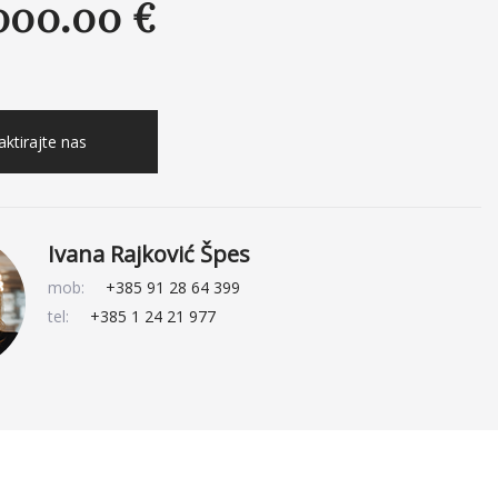
.000.00 €
ktirajte nas
Ivana Rajković Špes
mob:
+385 91 28 64 399
tel:
+385 1 24 21 977