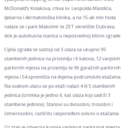
McDonald’s Kolakova, crkva sv. Leopolda Mandića,
ljekarna i dermatološka klinika, a na 15-ak min hoda
nalaze se i park Maksimir te ZET okretište Dubrava,
dok je autobusna stanica u neposrednoj blizini zgrade.
Cijela zgrada se sastoji od 3 ulaza sa ukupno 95
stambenih jedinica na prizemlju i 6 katova, 12 vanjskih
parkirnih mjesta na prizemlju te 96 garažnih parkirnih
mjesta i 54 spremišta na dvjema podrumskim etažama.
Na svakom ulazu se po etaži nalazi 4 ili 5 stambenih
jedinica (iznimka je jedino 6. kat ulaza koji sadrži 3
stambene jedinice). Stanovi su dvosobni, trosobni i
četverosobni, različito raspoređeni ovisno o etažama.
Uz stan je obvezna kupnja vanjskog parkirnog mjesta