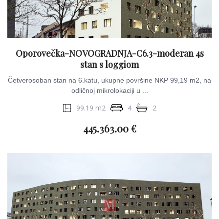
Oporovečka-NOVOGRADNJA-C6.3-moderan 4s
stan s loggiom
Četverosoban stan na 6.katu, ukupne površine NKP 99,19 m2, na
odličnoj mikrolokaciji u ...
99.19 m2
4
2
445.363.00 €