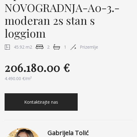
NOVOGRADNJA-A0-3.-
moderan 2s stan s
loggiom
45.92 m2
2
1
Prizemlje
206.180.00 €
4.490.00 €/m²
Kontaktirajte nas
Gabrijela Tolić