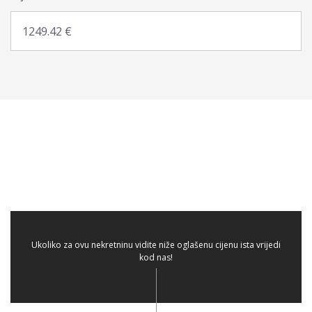
Ukoliko za ovu nekretninu vidite niže oglašenu cijenu ista vrijedi
kod nas!