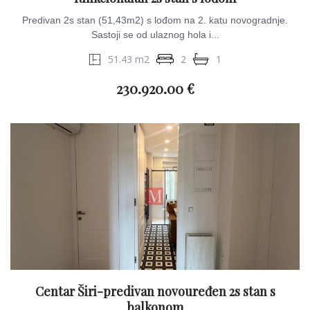
Predivan 2s stan (51,43m2) s lođom na 2. katu novogradnje.
Sastoji se od ulaznog hola i...
51.43 m2
2
1
230.920.00 €
Centar Širi-predivan novouređen 2s stan s
balkonom