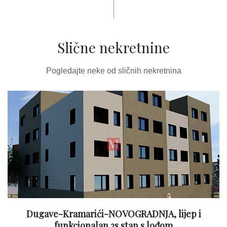
Slične nekretnine
Pogledajte neke od sličnih nekretnina
Dugave-Kramarići-NOVOGRADNJA, lijep i
funkcionalan 2s stan s lođom