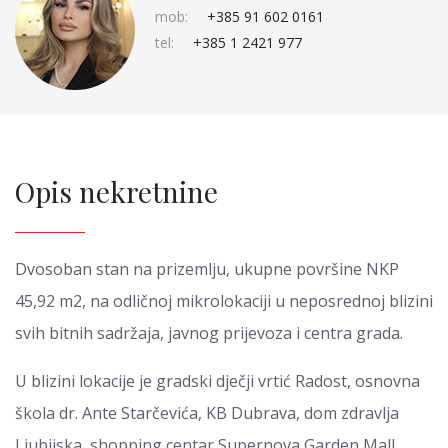
mob:
+385 91 602 0161
tel:
+385 1 2421 977
Opis nekretnine
Dvosoban stan na prizemlju, ukupne površine NKP
45,92 m2, na odličnoj mikrolokaciji u neposrednoj blizini
svih bitnih sadržaja, javnog prijevoza i centra grada.
U blizini lokacije je gradski dječji vrtić Radost, osnovna
škola dr. Ante Starčevića, KB Dubrava, dom zdravlja
Ljubijska, shopping centar Supernova Garden Mall,