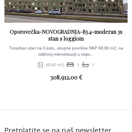
Oporovečka-NOVOGRADNJA-B5.4-moderan 3s
stan s loggiom
Trosoban stan na 5.katu, ukupne površine NKP 68,80 m2, na
odličnoj mikrolokaciji u nepo...
68.80 m2
3
1
308.912.00 €
Pretplatite se na naš newsletter