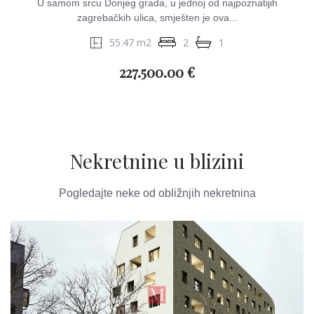
U samom srcu Donjeg grada, u jednoj od najpoznatijih
zagrebačkih ulica, smješten je ova...
55.47 m2
2
1
227.500.00 €
Nekretnine u blizini
Pogledajte neke od obližnjih nekretnina