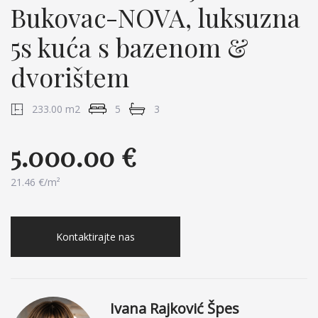
Bukovac-NOVA, luksuzna
5s kuća s bazenom &
dvorištem
233.00 m2
5
3
5.000.00 €
21.46 €/m²
Kontaktirajte nas
Ivana Rajković Špes