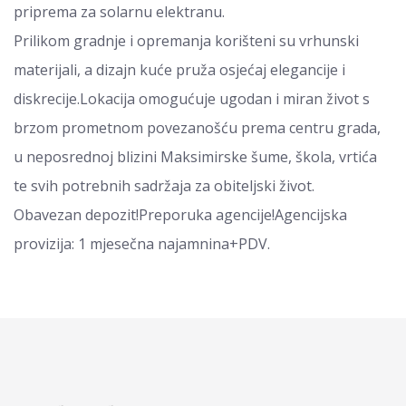
priprema za solarnu elektranu.
Prilikom gradnje i opremanja korišteni su vrhunski
materijali, a dizajn kuće pruža osjećaj elegancije i
diskrecije.Lokacija omogućuje ugodan i miran život s
brzom prometnom povezanošću prema centru grada,
u neposrednoj blizini Maksimirske šume, škola, vrtića
te svih potrebnih sadržaja za obiteljski život.
Obavezan depozit!Preporuka agencije!Agencijska
provizija: 1 mjesečna najamnina+PDV.