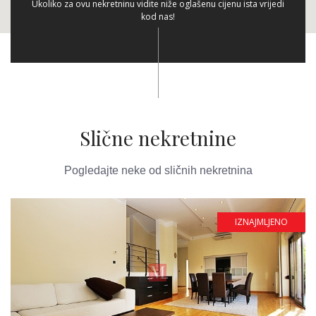
Ukoliko za ovu nekretninu vidite niže oglašenu cijenu ista vrijedi
kod nas!
Slične nekretnine
Pogledajte neke od sličnih nekretnina
IZNAJMLJENO