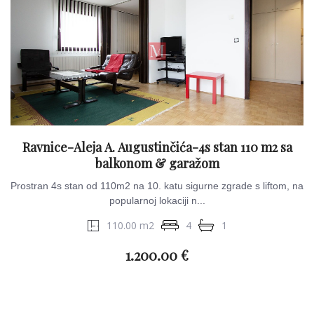
Ravnice-Aleja A. Augustinčića-4s stan 110 m2 sa
balkonom & garažom
Prostran 4s stan od 110m2 na 10. katu sigurne zgrade s liftom, na
popularnoj lokaciji n...
110.00 m2
4
1
1.200.00 €