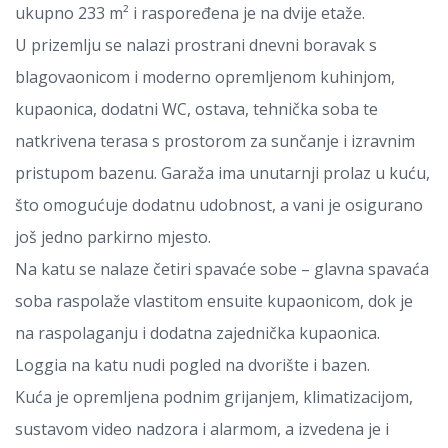
ukupno 233 m² i raspoređena je na dvije etaže.
U prizemlju se nalazi prostrani dnevni boravak s
blagovaonicom i moderno opremljenom kuhinjom,
kupaonica, dodatni WC, ostava, tehnička soba te
natkrivena terasa s prostorom za sunčanje i izravnim
pristupom bazenu. Garaža ima unutarnji prolaz u kuću,
što omogućuje dodatnu udobnost, a vani je osigurano
još jedno parkirno mjesto.
Na katu se nalaze četiri spavaće sobe – glavna spavaća
soba raspolaže vlastitom ensuite kupaonicom, dok je
na raspolaganju i dodatna zajednička kupaonica.
Loggia na katu nudi pogled na dvorište i bazen.
Kuća je opremljena podnim grijanjem, klimatizacijom,
sustavom video nadzora i alarmom, a izvedena je i