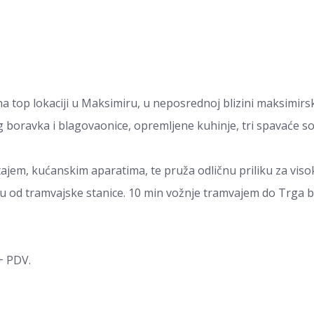
 top lokaciji u Maksimiru, u neposrednoj blizini maksimirsk
 boravka i blagovaonice, opremljene kuhinje, tri spavaće so
ajem, kućanskim aparatima, te pruža odličnu priliku za visok
tu od tramvajske stanice. 10 min vožnje tramvajem do Trga ba
+ PDV.