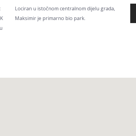
:
Lociran u istočnom centralnom dijelu grada,
NK
Maksimir je primarno bio park.
 u