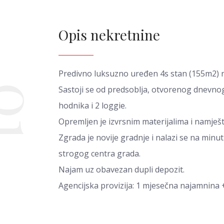
Opis nekretnine
Predivno luksuzno uređen 4s stan (155m2) na
01
Sastoji se od predsoblja, otvorenog dnevnog
hodnika i 2 loggie.
Opremljen je izvrsnim materijalima i namješt
Zgrada je novije gradnje i nalazi se na minu
strogog centra grada.
Najam uz obavezan dupli depozit.
Agencijska provizija: 1 mjesečna najamnina 