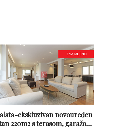
IZNAJMLJENO
alata-ekskluzivan novouređen
tan 220m2 s terasom, garažom