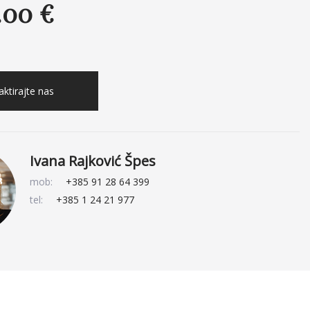
.00 €
ktirajte nas
Ivana Rajković Špes
mob:
+385 91 28 64 399
tel:
+385 1 24 21 977