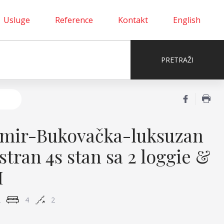
Usluge
Reference
Kontakt
English
mir-Bukovačka-luksuzan
stran 4s stan sa 2 loggie &
M
2
4
2