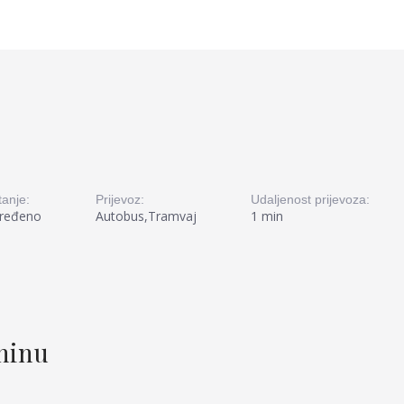
tanje:
Prijevoz:
Udaljenost prijevoza:
ređeno
Autobus,Tramvaj
1 min
tninu