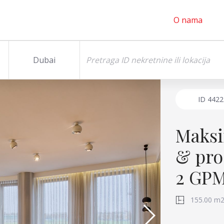
O nama
Dubai
ID
4422
Maksi
& pro
2 GP
155.00 m