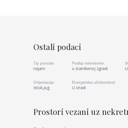
Ostali podaci
Tip ponude:
Podtip nekretnine:
S
najam
u stambenoj zgradi
U
Orijentacija:
Energetska učinkovitost:
Istok,Jug
U izradi
Prostori vezani uz nekre