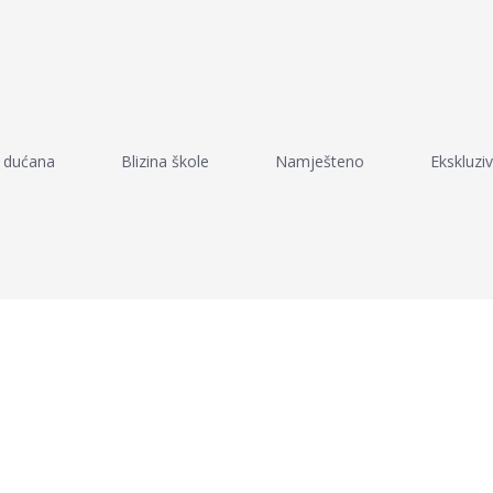
a dućana
Blizina škole
Namješteno
Ekskluziv