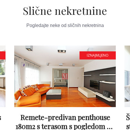
Slične nekretnine
Pogledajte neke od sličnih nekretnina
IZNAJMLJENO
s
Remete-predivan penthouse
Š
180m2 s terasom s pogledom na
s