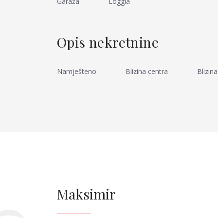
Garaža
Loggia
Opis nekretnine
Namješteno
Blizina centra
Blizin
Maksimir