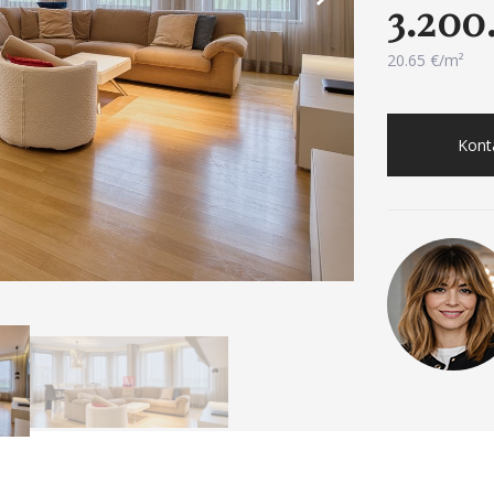
3.200
20.65 €/m²
Konta