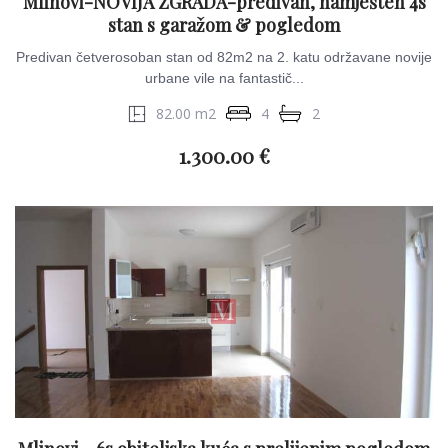
Mlinovi-NOVIJA ZGRADA-predivan, namješten 4s
stan s garažom & pogledom
Predivan četverosoban stan od 82m2 na 2. katu održavane novije
urbane vile na fantastič...
82.00 m2
4
2
1.300.00 €