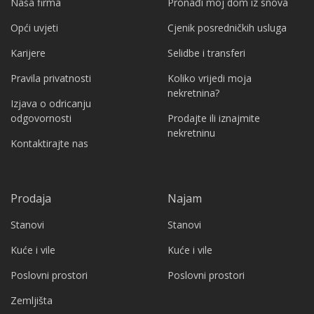
Naša firma
Pronađi moj dom iz snova
Opći uvjeti
Cjenik posredničkih usluga
Karijere
Selidbe i transferi
Pravila privatnosti
Koliko vrijedi moja
nekretnina?
Izjava o odricanju
odgovornosti
Prodajte ili iznajmite
nekretninu
Kontaktirajte nas
Prodaja
Najam
Stanovi
Stanovi
Kuće i vile
Kuće i vile
Poslovni prostori
Poslovni prostori
Zemljišta