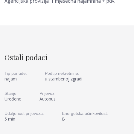
Agencijska provizija: 1 mjesečna najamnina + pdv.
Ostali podaci
Tip ponude:
Podtip nekretnine:
najam
u stambenoj zgradi
Stanje:
Prijevoz:
Uređeno
Autobus
Udaljenost prijevoza:
Energetska učinkovitost:
5 min
B