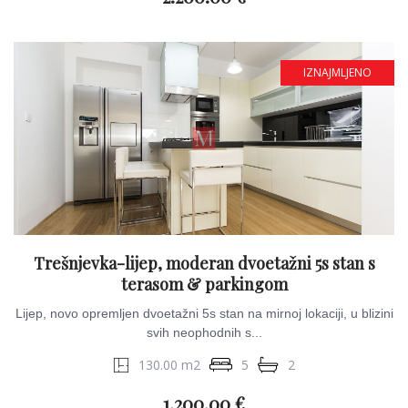
IZNAJMLJENO
Trešnjevka-lijep, moderan dvoetažni 5s stan s
terasom & parkingom
Lijep, novo opremljen dvoetažni 5s stan na mirnoj lokaciji, u blizini
svih neophodnih s...
130.00 m2
5
2
1.200.00 €