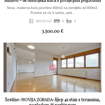
Mlinovi - 6s obiteljska kuća s prelijepim pogledom
Nova, moderna kuća površine 400m2 na zemljištu od 800m2.
Prostire se na 3 razine, sast...
400.00 m2
6
3
3.500.00 €
Šestine-NOVIJA ZGRADA-lijep 4s stan s terasama,