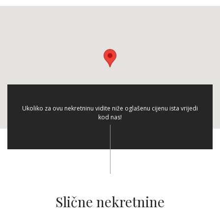
Ukoliko za ovu nekretninu vidite niže oglašenu cijenu ista vrijedi
kod nas!
Slične nekretnine