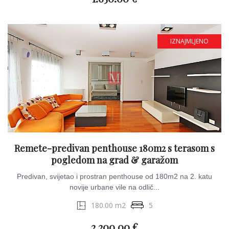
IZNAJMLJENO
Remete-predivan penthouse 180m2 s terasom s
pogledom na grad & garažom
Predivan, svijetao i prostran penthouse od 180m2 na 2. katu
novije urbane vile na odlič...
180.00 m2
5
2.200.00 €