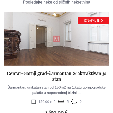
Pogledajte neke od sličnih nekretnina
IZNAJMLJENO
Centar-Gornji grad-šarmantan & aktraktivan 3s
stan
Šarmantan, unikatan stan od 150m2 na 1.katu gornjogradske
palače u neposrednoj blizini ...
150.00 m2
5
2
1.650.00 €