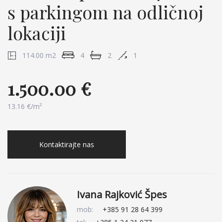
s parkingom na odličnoj
lokaciji
114.00 m2
4
2
1
1.500.00 €
13.16 €/m²
Kontaktirajte nas
Ivana Rajković Špes
mob:
+385 91 28 64 399