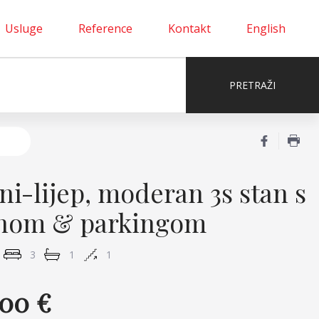
Usluge
Reference
Kontakt
English
ni-lijep, moderan 3s stan s
nom & parkingom
3
1
1
.00 €