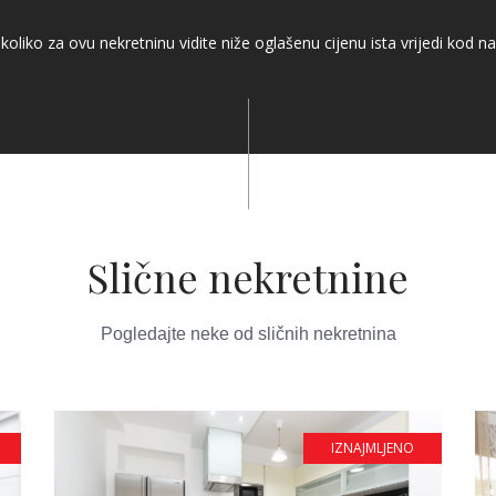
koliko za ovu nekretninu vidite niže oglašenu cijenu ista vrijedi kod na
Slične nekretnine
Pogledajte neke od sličnih nekretnina
IZNAJMLJENO