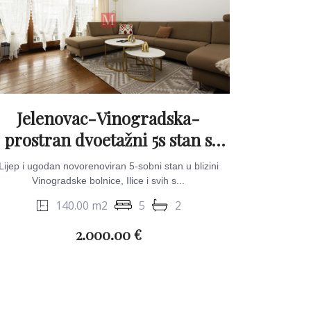
Jelenovac-Vinogradska-
prostran dvoetažni 5s stan s
balkonima
Lijep i ugodan novorenoviran 5-sobni stan u blizini
Vinogradske bolnice, Ilice i svih s...
140.00 m2
5
2
2.000.00 €