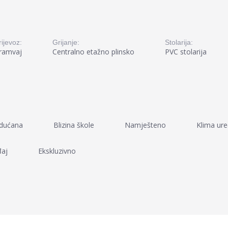
rijevoz:
Grijanje:
Stolarija:
ramvaj
Centralno etažno plinsko
PVC stolarija
 dućana
Blizina škole
Namješteno
Klima ure
đaj
Ekskluzivno