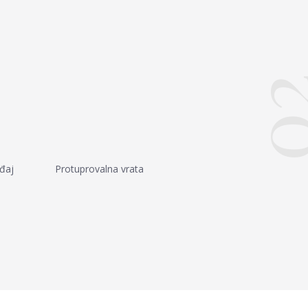
0
đaj
Protuprovalna vrata