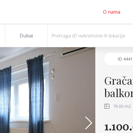
O nama
Dubai
ID
4441
Grača
balko
70.00 m2
1.100