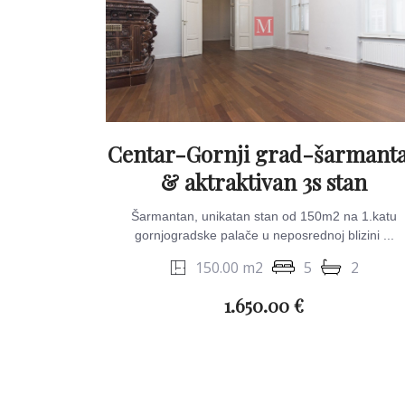
Centar-Gornji grad-šarmant
& aktraktivan 3s stan
Šarmantan, unikatan stan od 150m2 na 1.katu
gornjogradske palače u neposrednoj blizini ...
150.00 m2
5
2
1.650.00 €