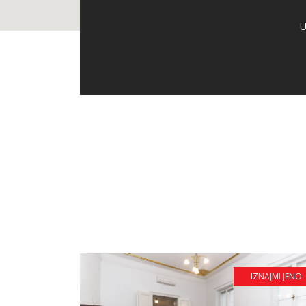
U
IZNAJMLJENO