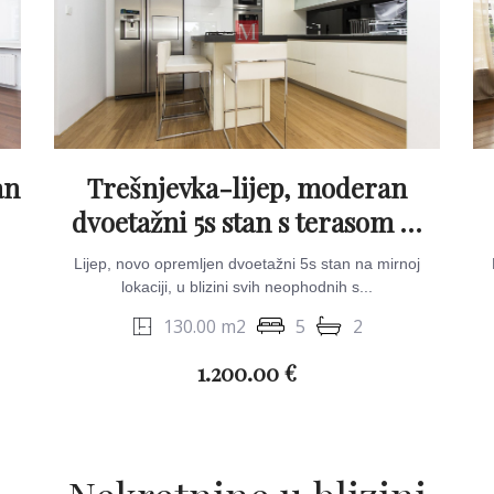
an
Trešnjevka-lijep, moderan
dvoetažni 5s stan s terasom &
parkingom
Lijep, novo opremljen dvoetažni 5s stan na mirnoj
lokaciji, u blizini svih neophodnih s...
130.00 m2
5
2
1.200.00 €