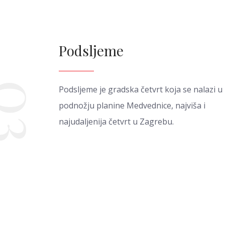
Podsljeme
03
Podsljeme je gradska četvrt koja se nalazi u
podnožju planine Medvednice, najviša i
najudaljenija četvrt u Zagrebu.