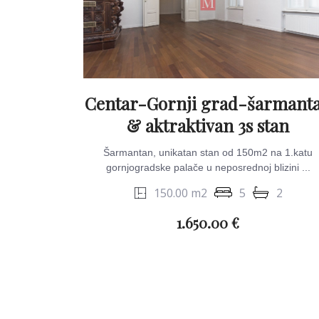
Centar-Gornji grad-šarmant
& aktraktivan 3s stan
Šarmantan, unikatan stan od 150m2 na 1.katu
gornjogradske palače u neposrednoj blizini ...
150.00 m2
5
2
1.650.00 €