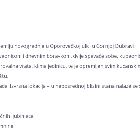
emlju novogradnje u Oporovečkoj ulici u Gornjoj Dubravi.
govaonicom i dnevnim boravkom, dvije spavaće sobe, kupaonic
rovalna vrata, klima jedinicu, te je opremljen svim kućanski
štu.
da. Izvrsna lokacija – u neposrednoj blizini stana nalaze se 
ćnih ljubimaca.
mnine.