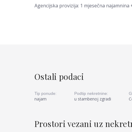
Agencijska provizija: 1 mjesečna najamnina 
Ostali podaci
Tip ponude:
Podtip nekretnine:
G
najam
u stambenoj zgradi
C
Prostori vezani uz nekre