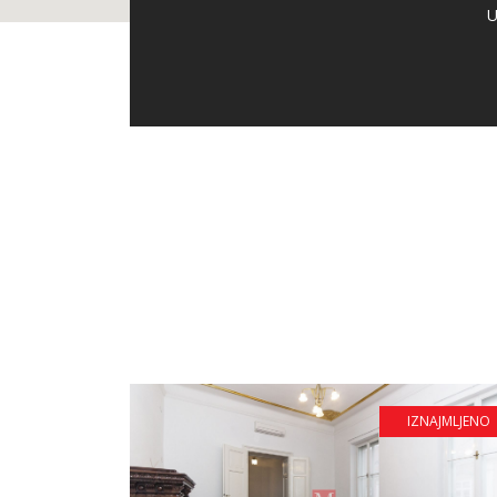
U
IZNAJMLJENO