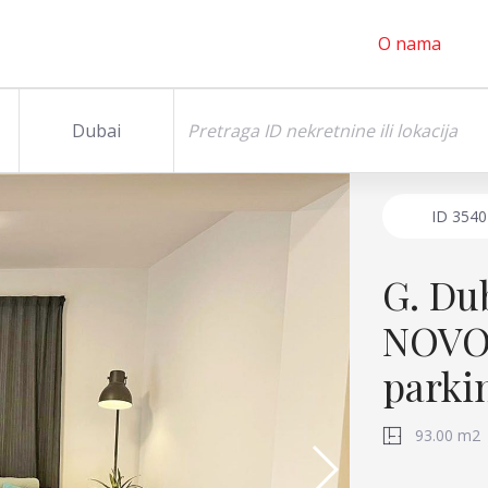
O nama
Dubai
ID
3540
G. Du
NOVOG
park
93.00 m2