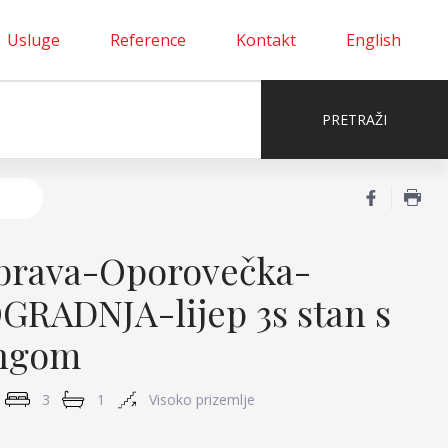
Usluge
Reference
Kontakt
English
brava-Oporovečka-
RADNJA-lijep 3s stan s
ingom
3
1
Visoko prizemlje