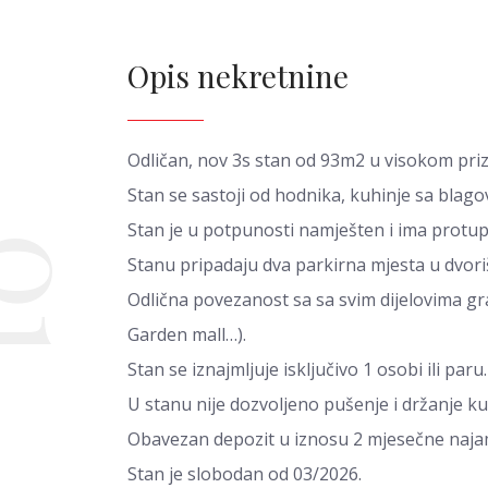
Opis nekretnine
Odličan, nov 3s stan od 93m2 u visokom priz
Stan se sastoji od hodnika, kuhinje sa bla
Stan je u potpunosti namješten i ima protup
01
Stanu pripadaju dva parkirna mjesta u dvori
Odlična povezanost sa sa svim dijelovima gra
Garden mall…).
Stan se iznajmljuje isključivo 1 osobi ili paru.
U stanu nije dozvoljeno pušenje i držanje ku
Obavezan depozit u iznosu 2 mjesečne naja
Stan je slobodan od 03/2026.