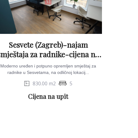
Sesvete (Zagreb)-najam
smještaja za radnike-cijena na
upit
Moderno uređen i potpuno opremljen smještaj za
radnike u Sesvetama, na odličnoj lokacij...
830.00 m2
5
Cijena na upit