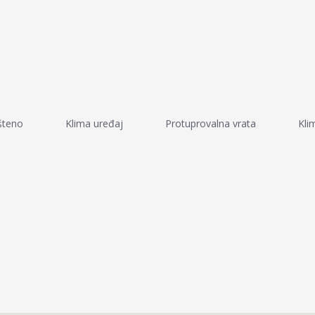
šteno
Klima uređaj
Protuprovalna vrata
Kli