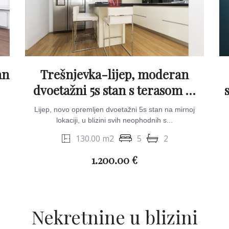
an
Trešnjevka-lijep, moderan
dvoetažni 5s stan s terasom &
parkingom
Lijep, novo opremljen dvoetažni 5s stan na mirnoj
lokaciji, u blizini svih neophodnih s...
130.00 m2
5
2
1.200.00 €
Nekretnine u blizini