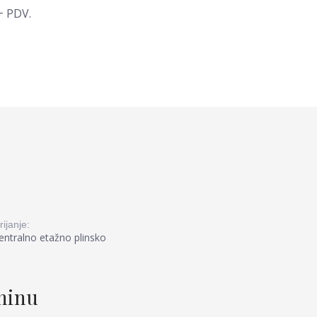
+ PDV.
rijanje:
entralno etažno plinsko
tninu