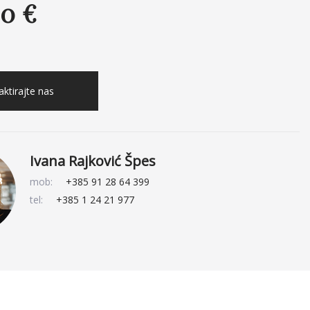
0 €
ktirajte nas
Ivana Rajković Špes
mob:
+385 91 28 64 399
tel:
+385 1 24 21 977