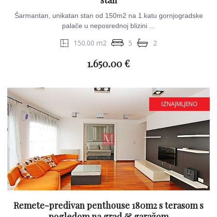
stan
Šarmantan, unikatan stan od 150m2 na 1.katu gornjogradske
palače u neposrednoj blizini ...
150.00 m2
5
2
1.650.00 €
IZNAJMLJENO
Remete-predivan penthouse 180m2 s terasom s
pogledom na grad & garažom