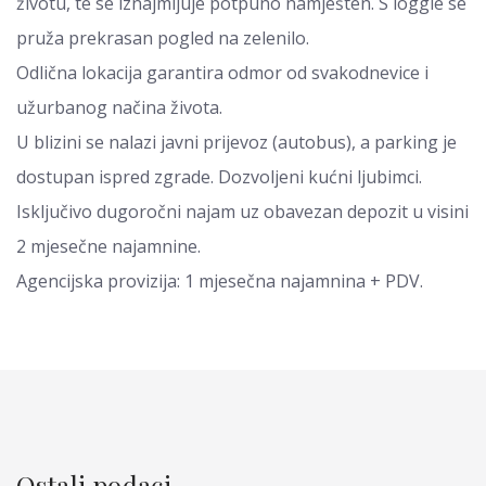
životu, te se iznajmljuje potpuno namješten. S loggie se
pruža prekrasan pogled na zelenilo.
Odlična lokacija garantira odmor od svakodnevice i
užurbanog načina života.
U blizini se nalazi javni prijevoz (autobus), a parking je
dostupan ispred zgrade. Dozvoljeni kućni ljubimci.
Isključivo dugoročni najam uz obavezan depozit u visini
2 mjesečne najamnine.
Agencijska provizija: 1 mjesečna najamnina + PDV.
Ostali podaci