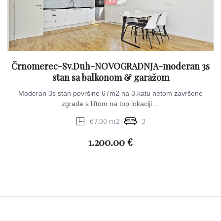
Črnomerec-Sv.Duh-NOVOGRADNJA-moderan 3s
stan sa balkonom & garažom
Moderan 3s stan površine 67m2 na 3.katu netom završene
zgrade s liftom na top lokaciji ...
67.00 m2
3
1.200.00 €