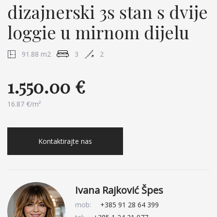
dizajnerski 3s stan s dvije
loggie u mirnom dijelu
91.88 m2
3
2
1.550.00 €
16.87 €/m²
Kontaktirajte nas
Ivana Rajković Špes
mob:
+385 91 28 64 399