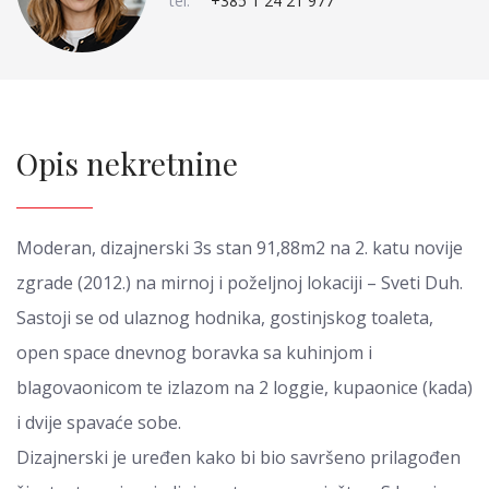
tel:
+385 1 24 21 977
Opis nekretnine
Moderan, dizajnerski 3s stan 91,88m2 na 2. katu novije
zgrade (2012.) na mirnoj i poželjnoj lokaciji – Sveti Duh.
Sastoji se od ulaznog hodnika, gostinjskog toaleta,
open space dnevnog boravka sa kuhinjom i
blagovaonicom te izlazom na 2 loggie, kupaonice (kada)
i dvije spavaće sobe.
Dizajnerski je uređen kako bi bio savršeno prilagođen