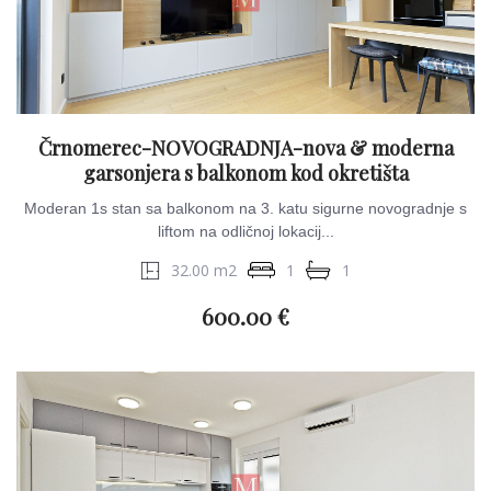
Črnomerec-NOVOGRADNJA-nova & moderna
garsonjera s balkonom kod okretišta
Moderan 1s stan sa balkonom na 3. katu sigurne novogradnje s
liftom na odličnoj lokacij...
32.00 m2
1
1
600.00 €