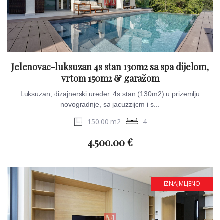
Jelenovac-luksuzan 4s stan 130m2 sa spa dijelom,
vrtom 150m2 & garažom
Luksuzan, dizajnerski uređen 4s stan (130m2) u prizemlju
novogradnje, sa jacuzzijem i s...
150.00 m2
4
4.500.00 €
IZNAJMLJENO