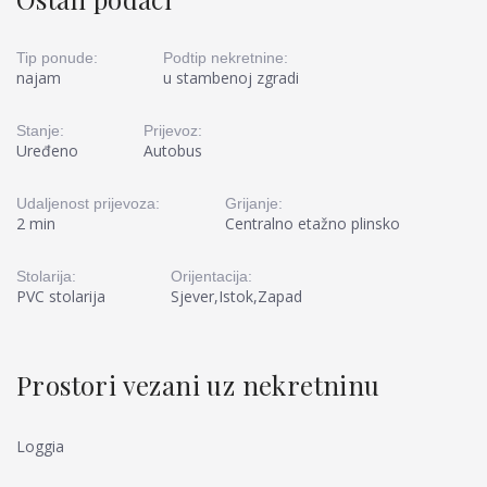
Tip ponude:
Podtip nekretnine:
najam
u stambenoj zgradi
Stanje:
Prijevoz:
Uređeno
Autobus
Udaljenost prijevoza:
Grijanje:
2 min
Centralno etažno plinsko
Stolarija:
Orijentacija:
PVC stolarija
Sjever,Istok,Zapad
Prostori vezani uz nekretninu
Loggia