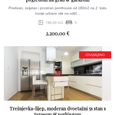
Predivan, svijetao i prostran penthouse od 180m2 na 2. katu
novije urbane vile na odlič...
180.00 m2
5
2.200.00 €
IZNAJMLJENO
Trešnjevka-lijep, moderan dvoetažni 5s stan s
terasom & parkingom