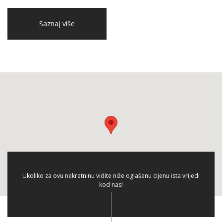
Saznaj više
Ukoliko za ovu nekretninu vidite niže oglašenu cijenu ista vrijedi
kod nas!