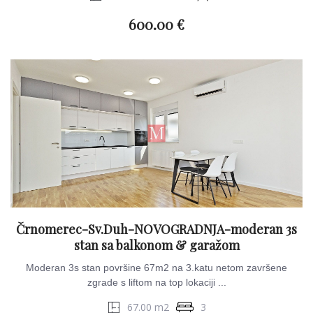
600.00 €
Črnomerec-Sv.Duh-NOVOGRADNJA-moderan 3s
stan sa balkonom & garažom
Moderan 3s stan površine 67m2 na 3.katu netom završene
zgrade s liftom na top lokaciji ...
67.00 m2
3