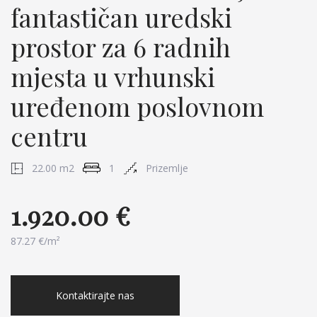
fantastičan uredski
prostor za 6 radnih
mjesta u vrhunski
uređenom poslovnom
centru
22.00 m2
1
Prizemlje
1.920.00 €
87.27 €/m²
Kontaktirajte nas