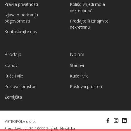
Pravila privatnosti
Koliko vrijedi moja
nekretnina?
Izjava o odricanju
odgovornosti
Prodajte ili iznajmite
nekretninu
Kontaktirajte nas
Prodaja
Najam
Stanovi
Stanovi
Kuće i vile
Kuće i vile
Poslovni prostori
Poslovni prostori
Zemljišta
METROPOLA d.o.o.
Preradovićeva 20, 10000 Zagreb, Hrvatska