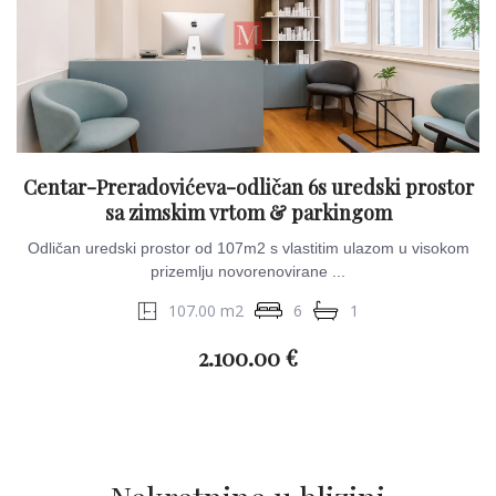
Centar-Preradovićeva-odličan 6s uredski prostor
sa zimskim vrtom & parkingom
Odličan uredski prostor od 107m2 s vlastitim ulazom u visokom
prizemlju novorenovirane ...
107.00 m2
6
1
2.100.00 €