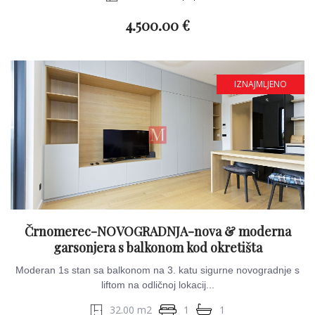
4.500.00 €
IZNAJMLJENO
Črnomerec-NOVOGRADNJA-nova & moderna
garsonjera s balkonom kod okretišta
Moderan 1s stan sa balkonom na 3. katu sigurne novogradnje s
liftom na odličnoj lokacij...
32.00 m2
1
1