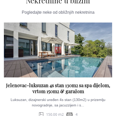
Nekretnine u blizini
Pogledajte neke od obližnjih nekretnina
Jelenovac-luksuzan 4s stan 130m2 sa spa dijelom,
vrtom 150m2 & garažom
Luksuzan, dizajnerski uređen 4s stan (130m2) u prizemlju
novogradnje, sa jacuzzijem i s...
150.00 m2
4