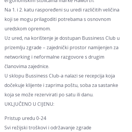
ergonomskim stolicama marke Haworth.
Na 1. i 2. katu raspoređeni su uredi različitih veličina
koji se mogu prilagoditi potrebama s osnovnom
uredskom opremom.
Uz ured, na korištenje je dostupan Bussiness Club u
prizemlju zgrade – zajednički prostor namijenjen za
networking i neformalne razgovore s drugim
članovima zajednice.
U sklopu Bussiness Club-a nalazi se recepcija koja
dočekuje klijente i zaprima poštu, soba za sastanke
koja se može rezervirati po satu ili danu.
UKLJUČENO U CIJENU:
Pristup uredu 0-24
Svi režijski troškovi i održavanje zgrade