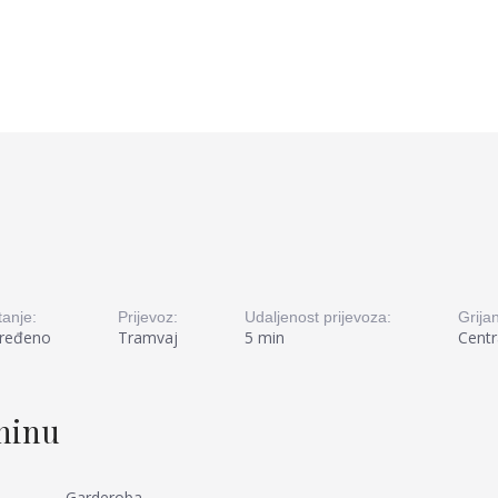
tanje:
Prijevoz:
Udaljenost prijevoza:
Grijan
ređeno
Tramvaj
5 min
Centr
tninu
Garderoba