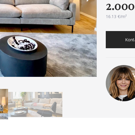
2.000
16.13 €/m²
Konta