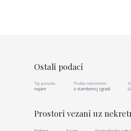
Ostali podaci
Tip ponude:
Podtip nekretnine:
S
najam
u stambenoj zgradi
U
Prostori vezani uz nekre
Parking
Tavan
Gospodarska soba