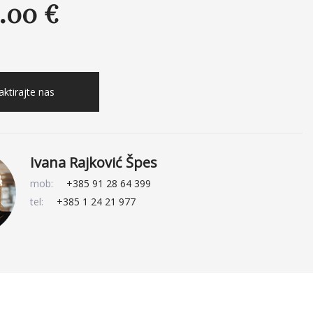
.00 €
ktirajte nas
Ivana Rajković Špes
mob:
+385 91 28 64 399
tel:
+385 1 24 21 977