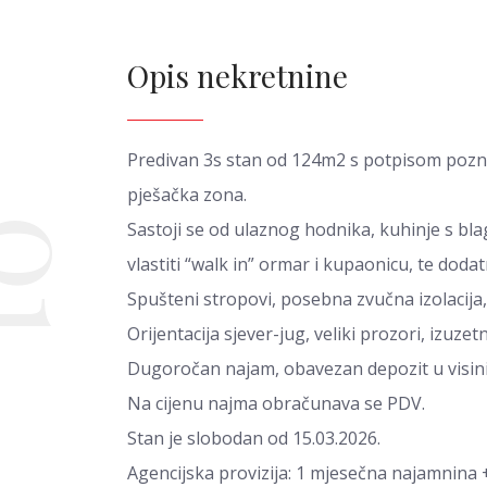
Opis nekretnine
Predivan 3s stan od 124m2 s potpisom poznat
pješačka zona.
01
Sastoji se od ulaznog hodnika, kuhinje s b
vlastiti “walk in” ormar i kupaonicu, te dod
Spušteni stropovi, posebna zvučna izolacija,
Orijentacija sjever-jug, veliki prozori, izuzet
Dugoročan najam, obavezan depozit u visin
Na cijenu najma obračunava se PDV.
Stan je slobodan od 15.03.2026.
Agencijska provizija: 1 mjesečna najamnina 