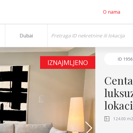
O nama
Dubai
ID
1956
IZNAJMLJENO
Centa
luksu
lokaci
124.00 m