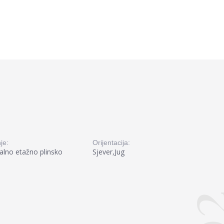
je:
Orijentacija:
alno etažno plinsko
Sjever,Jug
0