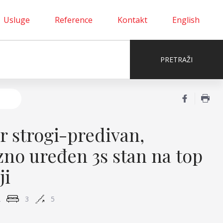
Usluge
Reference
Kontakt
English
r strogi-predivan,
zno uređen 3s stan na top
ji
2
3
5