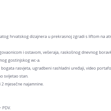
og hrvatskog dizajnera u prekrasnoj zgradi s liftom na atr
lagovaonicom i ostavom, vešeraja, raskošnog dnevnog boravk
atnog gostinjskog wc-a.
 bogata rasvjeta, ugradbeni rashladni uređaji, video portaf
no svijetao stan.
i 2 mjesečne najamnine.
+ PDV.