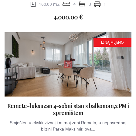
160.00 m2
4
3
1
4.000.00 €
IZNAJMLJENO
Remete-luksuzan 4-sobni stan s balkonom,2 PM i
spremištem
Smješten u ekskluzivnoj i mirnoj zoni Remeta, u neposrednoj
blizini Parka Maksimir, ova...