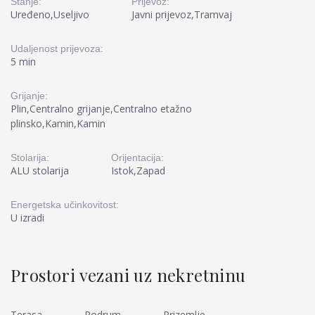
Stanje:
Prijevoz:
Uređeno,Useljivo
Javni prijevoz,Tramvaj
Udaljenost prijevoza:
5 min
Grijanje:
Plin,Centralno grijanje,Centralno etažno
plinsko,Kamin,Kamin
Stolarija:
Orijentacija:
ALU stolarija
Istok,Zapad
Energetska učinkovitost:
U izradi
Prostori vezani uz nekretninu
Terasa
Podrum
Prizemlje