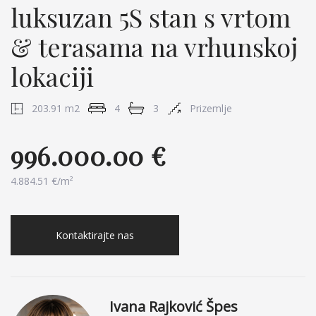
luksuzan 5S stan s vrtom
& terasama na vrhunskoj
lokaciji
203.91 m2
4
3
Prizemlje
996.000.00 €
4.884.51 €/m²
Kontaktirajte nas
Ivana Rajković Špes