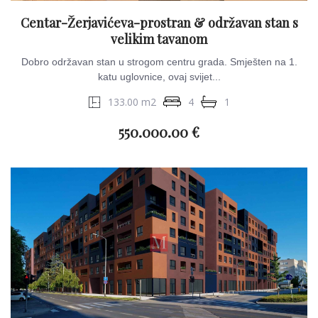
Centar-Žerjavićeva-prostran & održavan stan s
velikim tavanom
Dobro održavan stan u strogom centru grada. Smješten na 1.
katu uglovnice, ovaj svijet...
133.00 m2
4
1
550.000.00 €