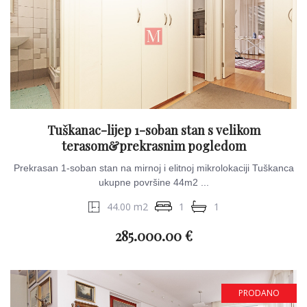
Tuškanac-lijep 1-soban stan s velikom
terasom&prekrasnim pogledom
Prekrasan 1-soban stan na mirnoj i elitnoj mikrolokaciji Tuškanca
ukupne površine 44m2 ...
44.00 m2
1
1
285.000.00 €
PRODANO