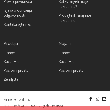
Pravila privatnosti
Koliko vrijedi moja
nekretnina?
Izjava o odricanju
odgovornosti
Prodajte ili iznajmite
nekretninu
Kontaktirajte nas
Prodaja
Najam
Stanovi
Stanovi
Kuće i vile
Kuće i vile
Poslovni prostori
Poslovni prostori
Zemljišta
METROPOLA d.o.o.
Preradovićeva 20, 10000 Zagreb, Hrvatska