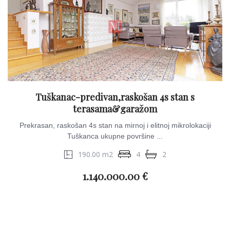
Tuškanac-predivan,raskošan 4s stan s
terasama&garažom
Prekrasan, raskošan 4s stan na mirnoj i elitnoj mikrolokaciji
Tuškanca ukupne površine ...
190.00 m2
4
2
1.140.000.00 €