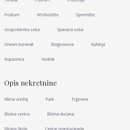
Podrum
Vrt/dvorište
Spremište
Gospodarska soba
Spavaća soba
Dnevni boravak
Blagovaona
Kuhinja
Kupaonica
Hodnik
Opis nekretnine
Klima uređaj
Park
Trgovina
Blizina centra
Blizina dućana
Blizina škole
Centar mjesta/grada