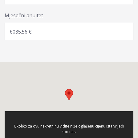
Mjesečni anuitet
Ukoliko za ovu nekretninu vidite niže oglašenu cijenu ista vrijedi
kod nas!