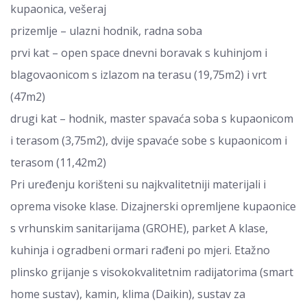
kupaonica, vešeraj
prizemlje – ulazni hodnik, radna soba
prvi kat – open space dnevni boravak s kuhinjom i
blagovaonicom s izlazom na terasu (19,75m2) i vrt
(47m2)
drugi kat – hodnik, master spavaća soba s kupaonicom
i terasom (3,75m2), dvije spavaće sobe s kupaonicom i
terasom (11,42m2)
Pri uređenju korišteni su najkvalitetniji materijali i
oprema visoke klase. Dizajnerski opremljene kupaonice
s vrhunskim sanitarijama (GROHE), parket A klase,
kuhinja i ogradbeni ormari rađeni po mjeri. Etažno
plinsko grijanje s visokokvalitetnim radijatorima (smart
home sustav), kamin, klima (Daikin), sustav za