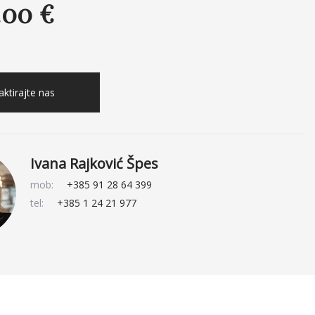
.00 €
ktirajte nas
Ivana Rajković Špes
mob:
+385 91 28 64 399
tel:
+385 1 24 21 977