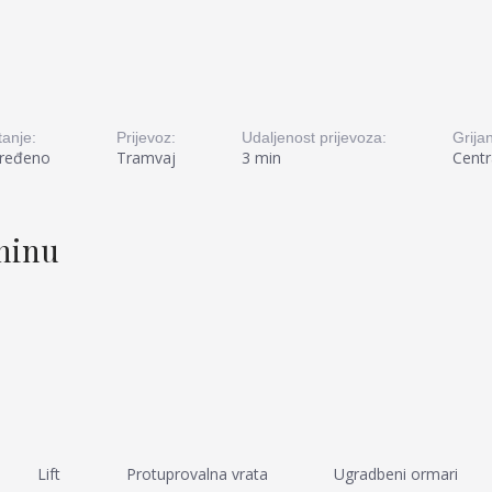
tanje:
Prijevoz:
Udaljenost prijevoza:
Grijan
ređeno
Tramvaj
3 min
Centr
tninu
Lift
Protuprovalna vrata
Ugradbeni ormari