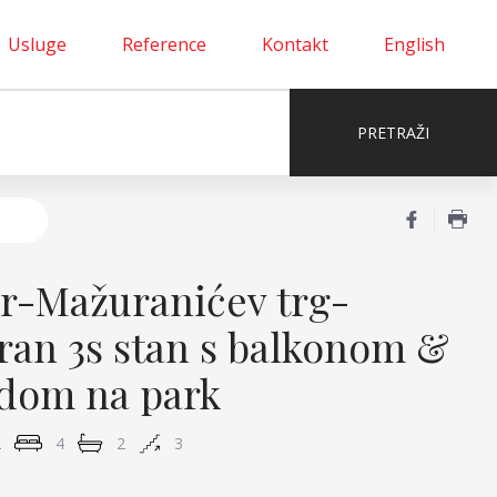
Usluge
Reference
Kontakt
English
r-Mažuranićev trg-
an 3s stan s balkonom &
dom na park
2
4
2
3