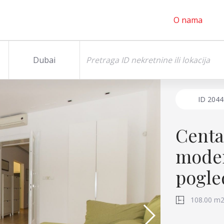
O nama
Dubai
ID
2044
Centa
moder
pogle
108.00 m