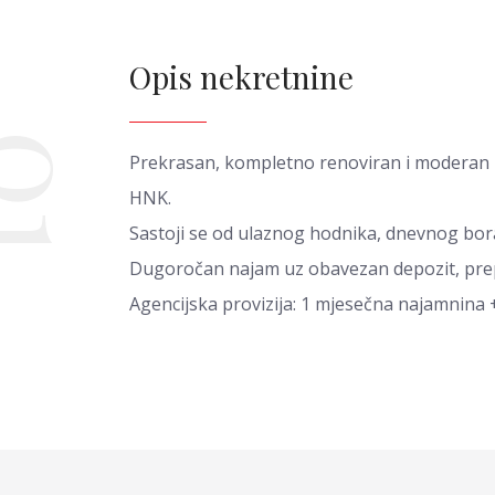
Opis nekretnine
01
Prekrasan, kompletno renoviran i moderan 4s 
HNK.
Sastoji se od ulaznog hodnika, dnevnog bor
Dugoročan najam uz obavezan depozit, prepo
Agencijska provizija: 1 mjesečna najamnina 