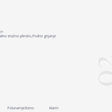
je:
alno etažno plinsko,Podno grijanje
0
Polunamješteno
Alarm