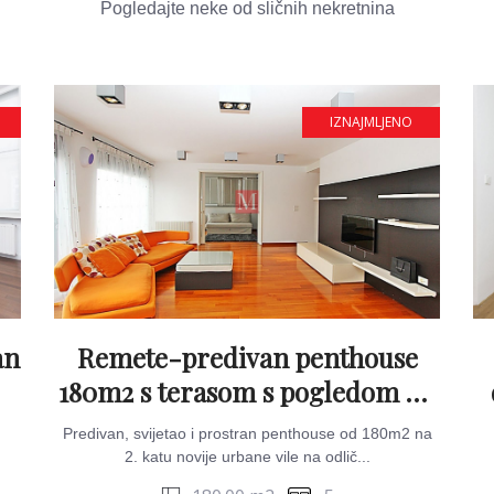
Pogledajte neke od sličnih nekretnina
IZNAJMLJENO
an
Remete-predivan penthouse
180m2 s terasom s pogledom na
grad & garažom
Predivan, svijetao i prostran penthouse od 180m2 na
2. katu novije urbane vile na odlič...