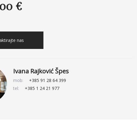
.00 €
ktirajte nas
Ivana Rajković Špes
mob:
+385 91 28 64 399
tel:
+385 1 24 21 977