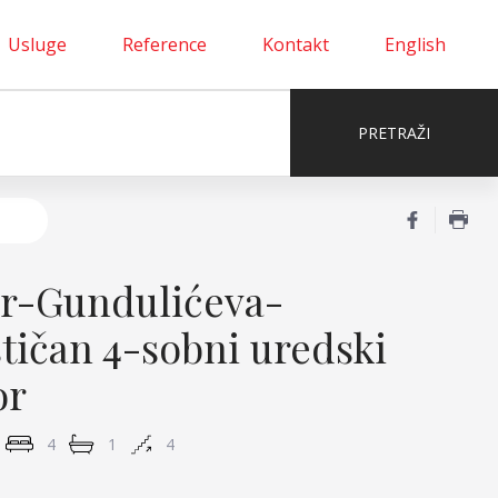
Usluge
Reference
Kontakt
English
r-Gundulićeva-
stičan 4-sobni uredski
or
4
1
4