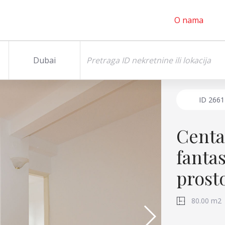
O nama
Dubai
ID
2661
Centa
fanta
prost
80.00 m2