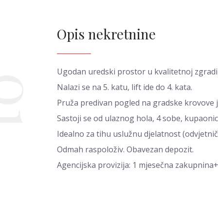
Opis nekretnine
Ugodan uredski prostor u kvalitetnoj zgradi
01
Nalazi se na 5. katu, lift ide do 4. kata.
Pruža predivan pogled na gradske krovove je
Sastoji se od ulaznog hola, 4 sobe, kupaoni
Idealno za tihu uslužnu djelatnost (odvjetničk
Odmah raspoloživ. Obavezan depozit.
Agencijska provizija: 1 mjesečna zakupnina