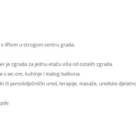
 s liftom u strogom centru grada.
r je zgrada za jednu etažu viša od ostalih zgrada.
ce s wc-om, kuhinje i malog balkona.
i ili javnobilježnički ured, terapije, masaže, uredske djelatno
+pdv.