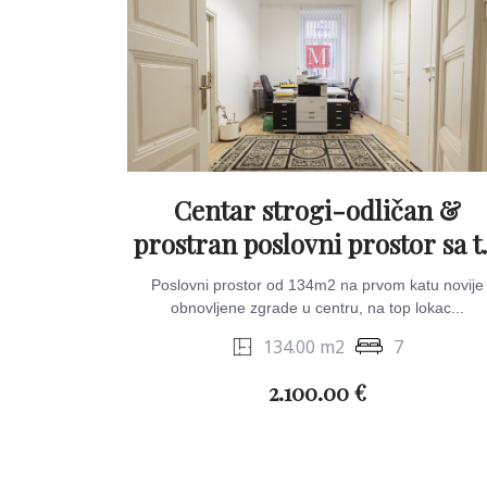
Centar strogi-odličan &
prostran poslovni prostor sa t
balkona
Poslovni prostor od 134m2 na prvom katu novije
obnovljene zgrade u centru, na top lokac...
134.00 m2
7
2.100.00 €