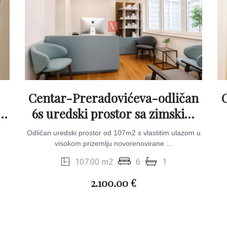
Centar-Preradovićeva-odličan
ri
6s uredski prostor sa zimskim
vrtom & parkingom
Odličan uredski prostor od 107m2 s vlastitim ulazom u
visokom prizemlju novorenovirane ...
107.00 m2
6
1
2.100.00 €