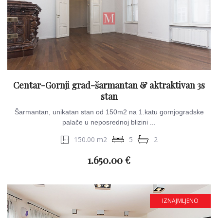
Centar-Gornji grad-šarmantan & aktraktivan 3s
stan
Šarmantan, unikatan stan od 150m2 na 1.katu gornjogradske
palače u neposrednoj blizini ...
150.00 m2
5
2
1.650.00 €
IZNAJMLJENO