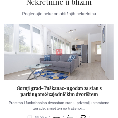
Nekretnine u blizini
Pogledajte neke od obližnjih nekretnina
Gornji grad-Tuškanac-ugodan 2s stan s
parkingom&zajedničkim dvorištem
Prostran i funkcionalan dvosoban stan u prizemlju stambene
zgrade, smješten na traženoj...
53.00 m2
2
1
1