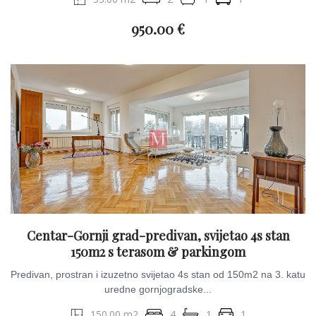
950.00 €
Centar-Gornji grad-predivan, svijetao 4s stan
150m2 s terasom & parkingom
Predivan, prostran i izuzetno svijetao 4s stan od 150m2 na 3. katu
uredne gornjogradske...
150.00 m2
4
1
1