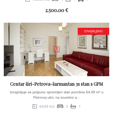
2.500.00 €
IZNAJMLJENO
Centar širi-Petrova-šarmantan 3s stan s GPM
Iznajmljuje se potpuno opremljen stan površine 64,09 m² u
Petrovoj ulici, na izuzetno a...
64.09 m2
3
1