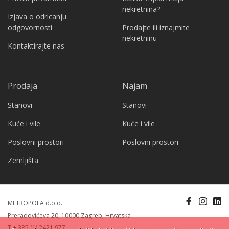
nekretnina?
Izjava o odricanju
odgovornosti
Prodajte ili iznajmite
nekretninu
Kontaktirajte nas
Prodaja
Najam
Stanovi
Stanovi
Kuće i vile
Kuće i vile
Poslovni prostori
Poslovni prostori
Zemljišta
METROPOLA d.o.o.
Preradovićeva 20, 10000 Zagreb, Hrvatska
T + 385 (1) 2421 977