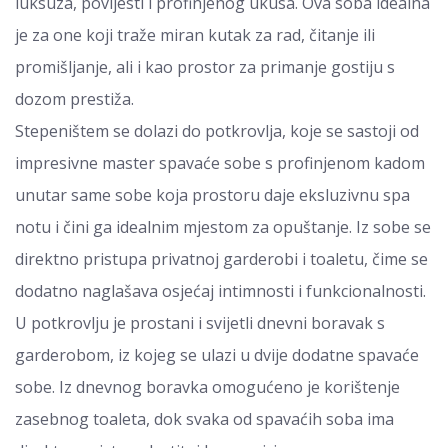
luksuza, povijesti i profinjenog ukusa. Ova soba idealna
je za one koji traže miran kutak za rad, čitanje ili
promišljanje, ali i kao prostor za primanje gostiju s
dozom prestiža.
Stepeništem se dolazi do potkrovlja, koje se sastoji od
impresivne master spavaće sobe s profinjenom kadom
unutar same sobe koja prostoru daje eksluzivnu spa
notu i čini ga idealnim mjestom za opuštanje. Iz sobe se
direktno pristupa privatnoj garderobi i toaletu, čime se
dodatno naglašava osjećaj intimnosti i funkcionalnosti.
U potkrovlju je prostani i svijetli dnevni boravak s
garderobom, iz kojeg se ulazi u dvije dodatne spavaće
sobe. Iz dnevnog boravka omogućeno je korištenje
zasebnog toaleta, dok svaka od spavaćih soba ima