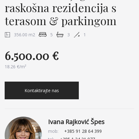
raskošna rezidencija s
terasom & parkingom
356.00 m2
5
3
1
6.500.00 €
18.26 €/m²
Kontaktirajte nas
Ivana Rajković Špes
mob:
+385 91 28 64 399