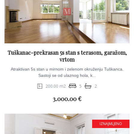
Tuškanac-prekrasan 5s stan s terasom, garažom,
vrtom
Atraktivan 5s stan u mirnom i zelenom okruženju Tuškanca.
Sastoji se od ulaznog hola, k...
200.00 m2
5
2
3.000.00 €
IZNAJMLJENO