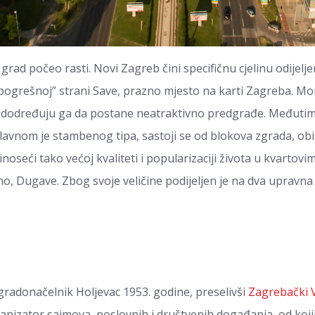
 grad počeo rasti. Novi Zagreb čini specifičnu cjelinu odijelj
“pogrešnoj” strani Save, prazno mjesto na karti Zagreba. Mo
edodređuju ga da postane neatraktivno predgrađe. Međutim, 
avnom je stambenog tipa, sastoji se od blokova zgrada, obi
inoseći tako većoj kvaliteti i popularizaciji života u kvartovim
no, Dugave. Zbog svoje veličine podijeljen je na dva upravna
radonačelnik Holjevac 1953. godine, preselivši
Zagrebački 
ganizator sajmova, poslovnih i društvenih događanja, od koj