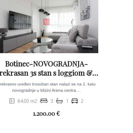
Botinec-NOVOGRADNJA-
rekrasan 3s stan s loggiom & 2
parkirna mjesta
rekrasno uređen trosoban stan nalazi se na 1. katu
novogradnje u blizini Arena centra....
64.00 m2
3
1
2
1.200.00 €