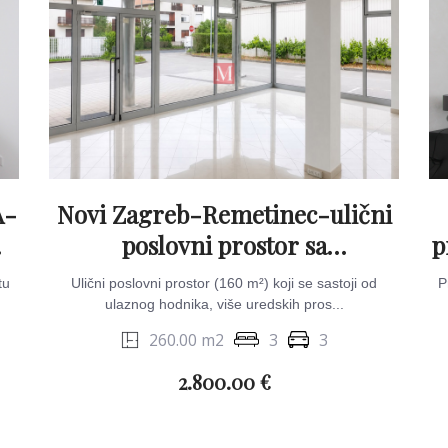
A-
Novi Zagreb-Remetinec-ulični
&
poslovni prostor sa
p
skladištem&parkingom
tu
Ulični poslovni prostor (160 m²) koji se sastoji od
P
ulaznog hodnika, više uredskih pros...
260.00 m2
3
3
2.800.00 €