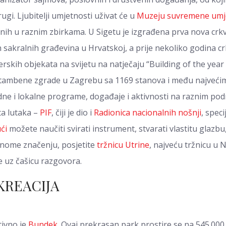
ugi. Ljubitelji umjetnosti uživat će u
Muzeju suvremene umj
nih u raznim zbirkama. U Sigetu je izgrađena prva nova 
h sakralnih građevina u Hrvatskoj, a prije nekoliko godina c
 vjerskih objekata na svijetu na natječaju “Building of the y
 stambene zgrade u Zagrebu sa 1169 stanova i među najveć
e i lokalne programe, događaje i aktivnosti na raznim podr
ta lutaka –
PIF
, čiji je dio i
Radionica nacionalnih nošnji
, speci
ći
možete naučiti svirati instrument, stvarati vlastitu glazbu, 
punome značenju, posjetite
tržnicu Utrine
, najveću tržnicu u
e uz čašicu razgovora.
KREACIJA
tivno je
Bundek
. Ovaj prekrasan park prostire se na 545.000