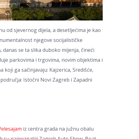
enu od sjevernog dijela, a desetljećima je kao
numentalnost njegove socijalističke
danas se ta slika duboko mijenja, čineći
luje parkovima i trgovima, novim objektima i
a koji ga sačinjavaju: Kajzerica, Središće,
 područja: Istočni Novi Zagreb i Zapadni
Velesajam
iz centra grada na južnu obalu
ih su najpoznatiji Zagreb Auto Show, Boat