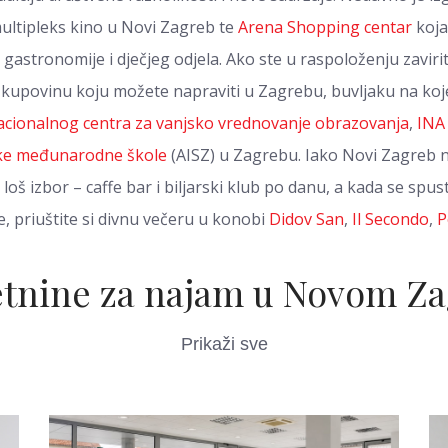
multipleks kino u Novi Zagreb te
Arena Shopping centar
koja
 gastronomije i dječjeg odjela. Ako ste u raspoloženju zavir
 kupovinu koju možete napraviti u Zagrebu, buvljaku na ko
cionalnog centra za vanjsko vrednovanje obrazovanja
,
INA
ke međunarodne škole
(AISZ) u Zagrebu. Iako Novi Zagreb
 loš izbor – caffe bar i biljarski klub po danu, a kada se s
te, priuštite si divnu večeru u konobi
Didov San
,
Il Secondo
,
P
tnine za najam u Novom Z
Prikaži sve