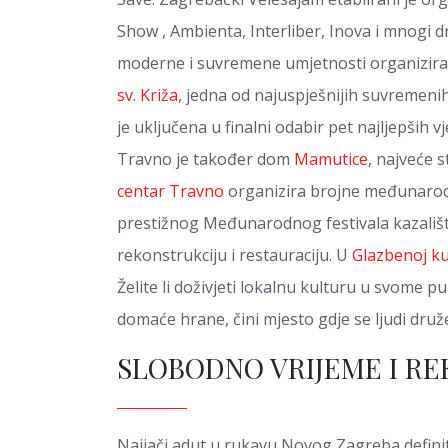
Show , Ambienta, Interliber, Inova i mnogi dr
moderne i suvremene umjetnosti organizira
sv. Križa
, jedna od najuspješnijih suvremeni
je uključena u finalni odabir pet najljepših
Travno je također dom
Mamutice
, najveće
centar Travno
organizira brojne međunarodn
prestižnog Međunarodnog festivala kazališ
rekonstrukciju i restauraciju. U
Glazbenoj ku
Želite li doživjeti lokalnu kulturu u svome 
domaće hrane, čini mjesto gdje se ljudi druž
SLOBODNO VRIJEME I RE
Najjači adut u rukavu Novog Zagreba defini