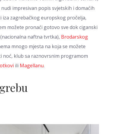
 nudi impresivan popis svjetskih i domaćih
iti iza zagrebačkog europskog pročelja,
jem možete pronaći gotovo sve dok ciganski
(nacionalna naftna tvrtka),
Brodarskog
 nema mnogo mjesta na koja se možete
pusti noć, klub sa raznovrsnim programom
otkovi
ili
Magellanu
.
agrebu