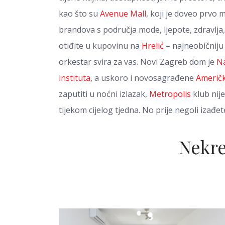
kao što su
Avenue Mall
, koji je doveo prvo 
brandova s područja mode, ljepote, zdravlja,
otiđite u kupovinu na
Hrelić
– najneobičniju
orkestar svira za vas. Novi Zagreb dom je
Na
instituta
, a uskoro i novosagrađene
Američ
zaputiti u noćni izlazak,
Metropolis
klub nije
tijekom cijelog tjedna. No prije negoli izađe
Nekre