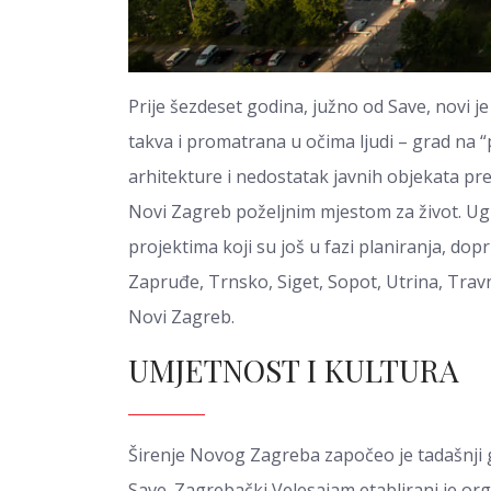
Prije šezdeset godina, južno od Save, novi je
takva i promatrana u očima ljudi – grad na 
arhitekture i nedostatak javnih objekata pr
Novi Zagreb poželjnim mjestom za život. Ugl
projektima koji su još u fazi planiranja, dopr
Zapruđe, Trnsko, Siget, Sopot, Utrina, Trav
Novi Zagreb.
UMJETNOST I KULTURA
Širenje Novog Zagreba započeo je tadašnji g
Save. Zagrebački Velesajam etablirani je or