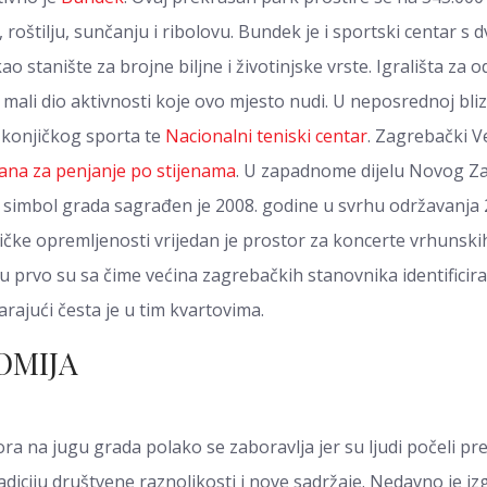
oštilju, sunčanju i ribolovu. Bundek je i sportski centar s dv
kao stanište za brojne biljne i životinjske vrste. Igrališta za
u mali dio aktivnosti koje ovo mjesto nudi. U neposrednoj bli
 konjičkog sporta te
Nacionalni teniski centar
. Zagrebački V
ana za penjanje po stijenama
. U zapadnome dijelu Novog Za
ki simbol grada sagrađen je 2008. godine u svrhu održavanja
ičke opremljenosti vrijedan je prostor za koncerte vrhunskih
rvo su sa čime većina zagrebačkih stanovnika identificira N
rajući česta je u tim kvartovima.
OMIJA
na jugu grada polako se zaboravlja jer su ljudi počeli pre
adiciju društvene raznolikosti i nove sadržaje. Nedavno je i