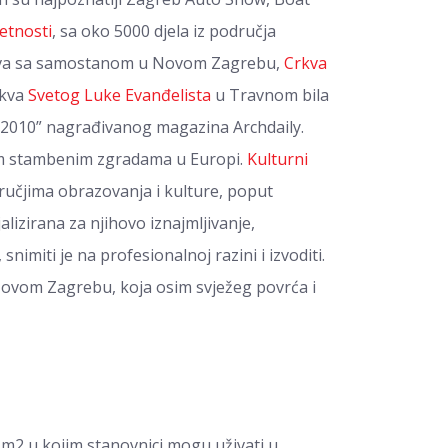
etnosti
, sa oko 5000 djela iz područja
crkva sa samostanom u Novom Zagrebu,
Crkva
rkva
Svetog Luke Evanđelista
u Travnom bila
ear 2010” nagrađivanog magazina Archdaily.
im stambenim zgradama u Europi.
Kulturni
učjima obrazovanja i kulture, poput
jalizirana za njihovo iznajmljivanje,
snimiti je na profesionalnoj razini i izvoditi.
 Novom Zagrebu, koja osim svježeg povrća i
 m2 u kojim stanovnici mogu uživati u