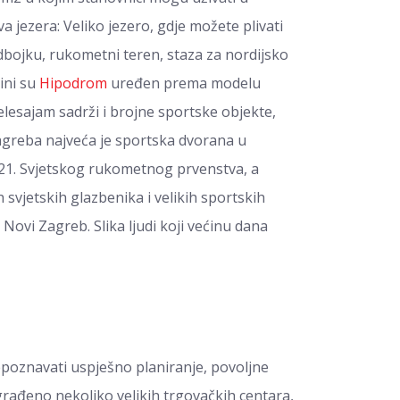
a jezera: Veliko jezero, gdje možete plivati
 odbojku, rukometni teren, staza za nordijsko
zini su
Hipodrom
uređen prema modelu
elesajam sadrži i brojne sportske objekte,
greba najveća je sportska dvorana u
 21. Svjetskog rukometnog prvenstva, a
 svjetskih glazbenika i velikih sportskih
ovi Zagreb. Slika ljudi koji većinu dana
poznavati uspješno planiranje, povoljne
zgrađeno nekoliko velikih trgovačkih centara,