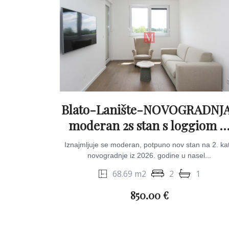
Blato-Lanište-NOVOGRADNJ
moderan 2s stan s loggiom 
GPM
Iznajmljuje se moderan, potpuno nov stan na 2. ka
novogradnje iz 2026. godine u nasel...
68.69 m2
2
1
850.00 €