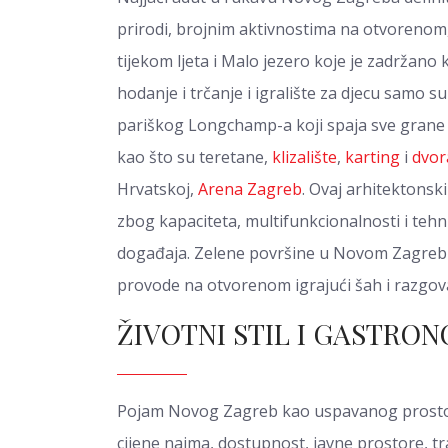
prirodi, brojnim aktivnostima na otvorenom, r
tijekom ljeta i Malo jezero koje je zadržano 
hodanje i trčanje i igralište za djecu samo s
pariškog Longchamp-a koji spaja sve grane
kao što su teretane,
klizalište
,
karting
i
dvor
Hrvatskoj,
Arena Zagreb
. Ovaj arhitektons
zbog kapaciteta, multifunkcionalnosti i tehn
događaja. Zelene površine u Novom Zagrebu p
provode na otvorenom igrajući šah i razgova
ŽIVOTNI STIL I GASTRON
Pojam Novog Zagreb kao uspavanog prostora 
cijene najma, dostupnost, javne prostore, tr