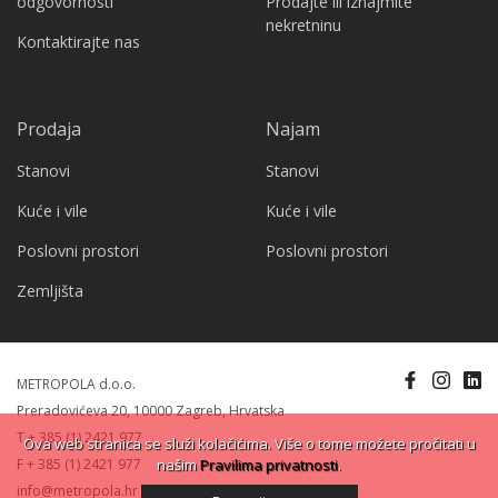
odgovornosti
Prodajte ili iznajmite
nekretninu
Kontaktirajte nas
Prodaja
Najam
Stanovi
Stanovi
Kuće i vile
Kuće i vile
Poslovni prostori
Poslovni prostori
Zemljišta
METROPOLA d.o.o.
Preradovićeva 20, 10000 Zagreb, Hrvatska
T + 385 (1) 2421 977
Ova web stranica se služi kolačićima. Više o tome možete pročitati u
našim
Pravilima privatnosti
.
F + 385 (1) 2421 977
info@metropola.hr