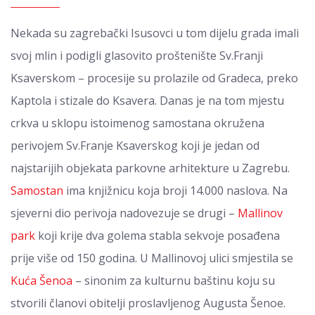
Nekada su zagrebački Isusovci u tom dijelu grada imali
svoj mlin i podigli glasovito proštenište Sv.Franji
Ksaverskom – procesije su prolazile od Gradeca, preko
Kaptola i stizale do Ksavera. Danas je na tom mjestu
crkva u sklopu istoimenog samostana okružena
perivojem Sv.Franje Ksaverskog koji je jedan od
najstarijih objekata parkovne arhitekture u Zagrebu.
Samostan
ima knjižnicu koja broji 14.000 naslova. Na
sjeverni dio perivoja nadovezuje se drugi –
Mallinov
park
koji krije dva golema stabla sekvoje posađena
prije više od 150 godina. U Mallinovoj ulici smjestila se
Kuća Šenoa
– sinonim za kulturnu baštinu koju su
stvorili članovi obitelji proslavljenog Augusta Šenoe.