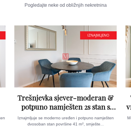
Pogledajte neke od obližnjih nekretnina
IZNAJMLJENO
Trešnjevka sjever-moderan &
potpuno namješten 2s stan s
v
balkonom
ten
Iznajmljuje se moderno uređen i potpuno namješten
Mo
dvosoban stan površine 41 m², smješte...