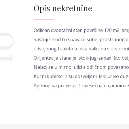
Opis nekretnine
Odličan dvoetažni stan površine 120 m2, smje
01
Sastoji se od tri spavaće sobe, prostranog
odvojenog toaleta te dva balkona s otvoreni
Orijentacija stana je istok-jug-zapad, što os
Nalazi se u mirnoj ulici s odličnom povezanošć
Kućni ljubimci nisu dozvoljeni. Isključivo 
Agencijska provizija: 1 mjesečna najamnina