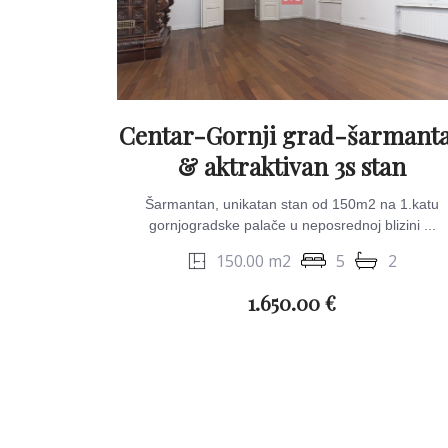
Centar-Gornji grad-šarmant
& aktraktivan 3s stan
Šarmantan, unikatan stan od 150m2 na 1.katu
gornjogradske palače u neposrednoj blizini ...
150.00 m2
5
2
1.650.00 €