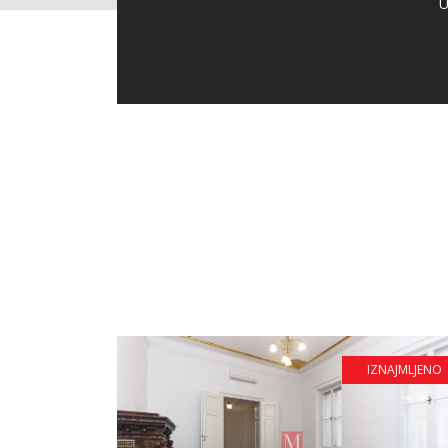
U
IZNAJMLJENO