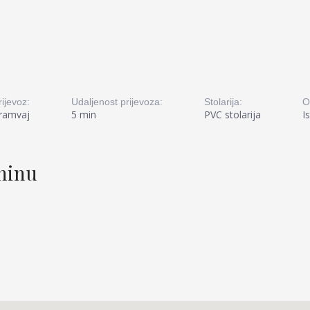
rijevoz:
Udaljenost prijevoza:
Stolarija:
O
ramvaj
5 min
PVC stolarija
I
tninu