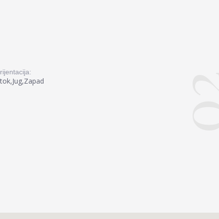
rijentacija:
0
stok,Jug,Zapad