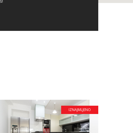
s!
IZNAJMLJENO