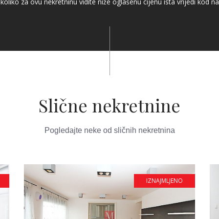
koliko za ovu nekretninu vidite niže oglašenu cijenu ista vrijedi kod na
Slične nekretnine
Pogledajte neke od sličnih nekretnina
IZNAJMLJENO