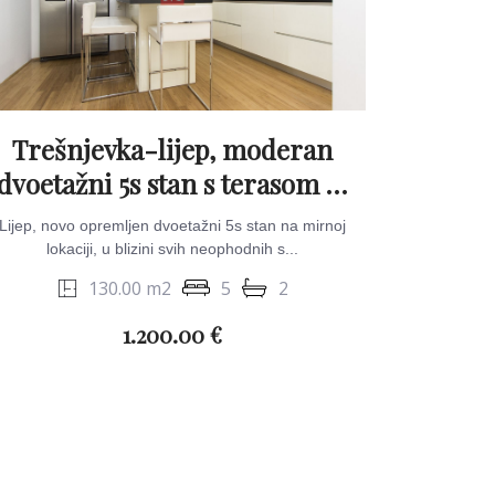
Trešnjevka-lijep, moderan
dvoetažni 5s stan s terasom &
parkingom
Lijep, novo opremljen dvoetažni 5s stan na mirnoj
lokaciji, u blizini svih neophodnih s...
130.00 m2
5
2
1.200.00 €