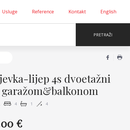
Usluge
Reference
Kontakt
English
jevka-lijep 4s dvoetažni
s garažom&balkonom
2
4
1
4
.00 €