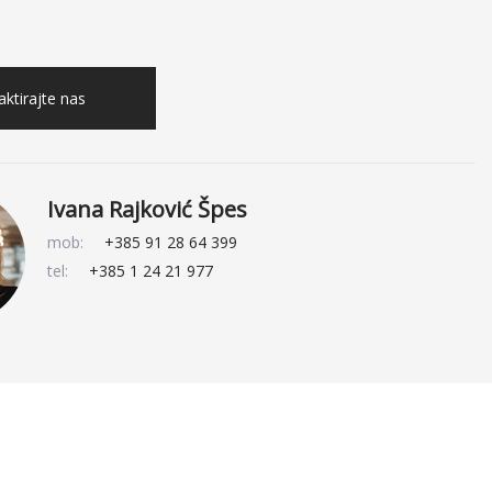
ktirajte nas
Ivana Rajković Špes
mob:
+385 91 28 64 399
tel:
+385 1 24 21 977