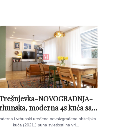
Trešnjevka-NOVOGRADNJA-
rhunska, moderna 4s kuća sa 2
parkinga u blizini Cibone
derna i vrhunski uređena novoizgrađena obiteljska
kuća (2021.) puna svjetlosti na vrl...