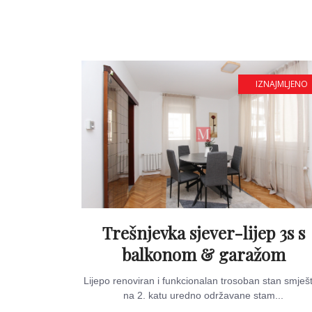
IZNAJMLJENO
Trešnjevka sjever-lijep 3s s
balkonom & garažom
Lijepo renoviran i funkcionalan trosoban stan smješ
na 2. katu uredno održavane stam...