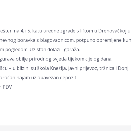
šten na 4. i 5. katu uredne zgrade s liftom u Drenovačkoj u
 dnevnog boravka s blagovaonicom, potpuno opremljene kuhi
m pogledom. Uz stan dolazi i garaža.
igurava obilje prirodnog svjetla tijekom cijelog dana.
u – u blizini su škola Knežija, javni prijevoz, tržnica i Donji
dugoročan najam uz obavezan depozit.
 + PDV