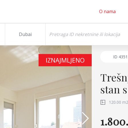
O nama
Dubai
ID
4351
IZNAJMLJENO
Trešn
stan 
120.00 m
1.800