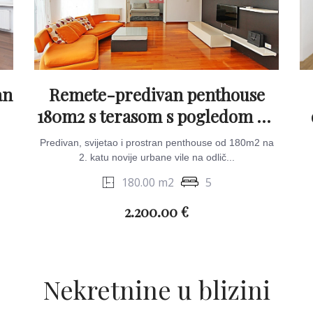
an
Remete-predivan penthouse
180m2 s terasom s pogledom na
grad & garažom
Predivan, svijetao i prostran penthouse od 180m2 na
2. katu novije urbane vile na odlič...
180.00 m2
5
2.200.00 €
Nekretnine u blizini