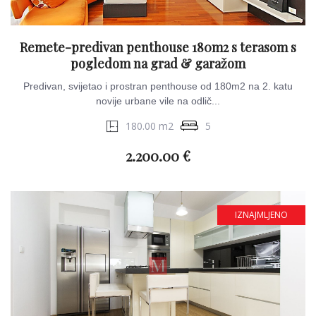
Remete-predivan penthouse 180m2 s terasom s
pogledom na grad & garažom
Predivan, svijetao i prostran penthouse od 180m2 na 2. katu
novije urbane vile na odlič...
180.00 m2
5
2.200.00 €
IZNAJMLJENO