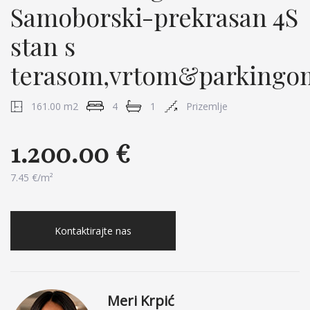
Samoborski-prekrasan 4S
stan s
terasom,vrtom&parkingo
161.00 m2
4
1
Prizemlje
1.200.00 €
7.45 €/m²
Kontaktirajte nas
Meri Krpić