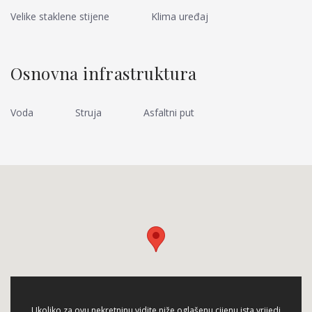
Velike staklene stijene
Klima uređaj
Osnovna infrastruktura
Voda
Struja
Asfaltni put
Ukoliko za ovu nekretninu vidite niže oglašenu cijenu ista vrijedi