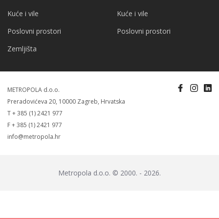
Kuće i vile
Kuće i vile
Poslovni prostori
Poslovni prostori
Zemljišta
METROPOLA d.o.o.
Preradovićeva 20, 10000 Zagreb, Hrvatska
T + 385 (1) 2421 977
F + 385 (1) 2421 977
info@metropola.hr
Metropola d.o.o. © 2000. - 2026.