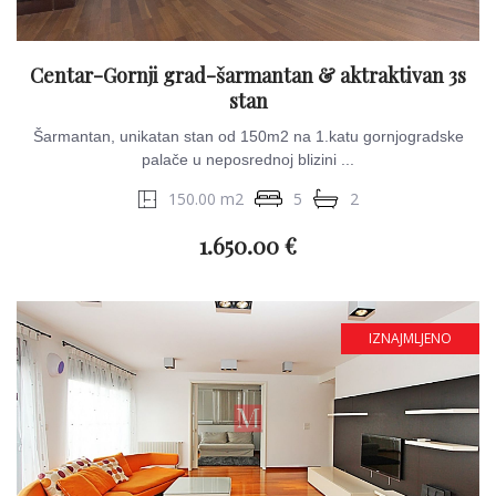
Centar-Gornji grad-šarmantan & aktraktivan 3s
stan
Šarmantan, unikatan stan od 150m2 na 1.katu gornjogradske
palače u neposrednoj blizini ...
150.00 m2
5
2
1.650.00 €
IZNAJMLJENO