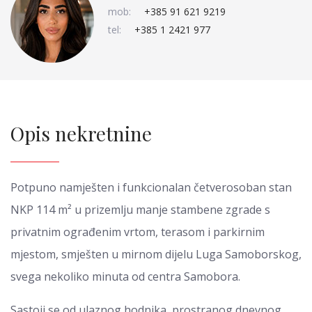
mob:
+385 91 621 9219
tel:
+385 1 2421 977
Opis nekretnine
Potpuno namješten i funkcionalan četverosoban stan
NKP 114 m² u prizemlju manje stambene zgrade s
privatnim ograđenim vrtom, terasom i parkirnim
mjestom, smješten u mirnom dijelu Luga Samoborskog,
svega nekoliko minuta od centra Samobora.
Sastoji se od ulaznog hodnika, prostranog dnevnog