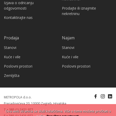
Izjava o odricanju
odgovornosti
Prodajte ili iznajmite
nekretninu
Kontaktirajte nas
Prodaja
Najam
Stanovi
Stanovi
Kuće i vile
Kuće i vile
Poslovni prostori
Poslovni prostori
Zemljišta
METROPOLA d.o.o.
Preradovićeva 20, 10000 Zagreb, Hrvatska
T + 385 (1) 2421 977
Ova web stranica se služi kolačićima. Više o tome možete pročitati u
F + 385 (1) 2421 977