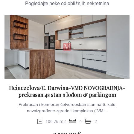
Pogledajte neke od obližnjih nekretnina
Heinezelova/C. Darwina-VMD NOVOGRADNJA-
prekrasan 4s stan s lođom & parkingom
Prekrasan i komforan četveroosban stan na 6. katu
novoizgrađene zgrade i kompleksa (“VM...
100.76 m2
4
2
2.700.00 €