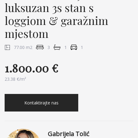
luksuzan 3s stan s
loggiom & garažnim
mjestom
77.00 m2
3
1
1
1.800.00 €
23.38 €/m²
Kontaktirajte nas
Gabrijela Tolić