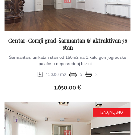
Centar-Gornji grad-šarmantan & aktraktivan 3s
stan
Šarmantan, unikatan stan od 150m2 na 1.katu gornjogradske
palače u neposrednoj blizini ...
150.00 m2
5
2
1.650.00 €
IZNAJMLJENO