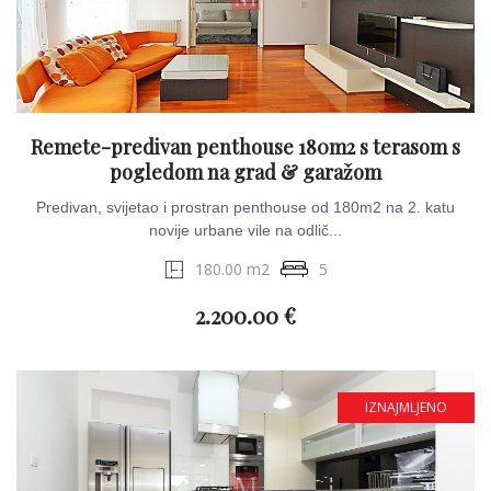
Remete-predivan penthouse 180m2 s terasom s
pogledom na grad & garažom
Predivan, svijetao i prostran penthouse od 180m2 na 2. katu
novije urbane vile na odlič...
180.00 m2
5
2.200.00 €
IZNAJMLJENO