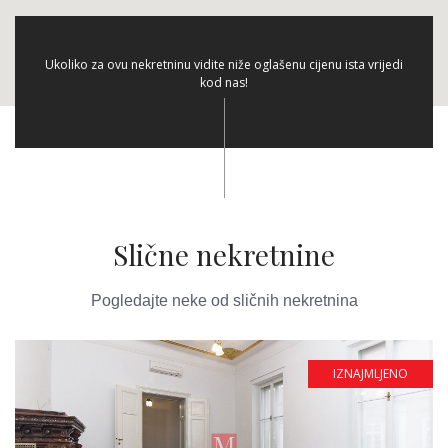
Ukoliko za ovu nekretninu vidite niže oglašenu cijenu ista vrijedi
kod nas!
Slične nekretnine
Pogledajte neke od sličnih nekretnina
IZNAJMLJENO