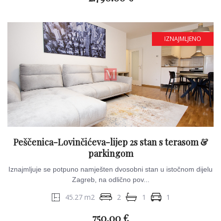
IZNAJMLJENO
Peščenica-Lovinčićeva-lijep 2s stan s terasom &
parkingom
Iznajmljuje se potpuno namješten dvosobni stan u istočnom dijelu
Zagreb, na odlično pov...
45.27 m2
2
1
1
750.00 €