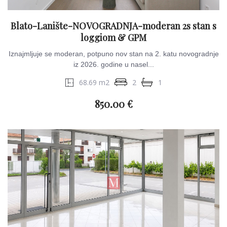
Blato-Lanište-NOVOGRADNJA-moderan 2s stan s
loggiom & GPM
Iznajmljuje se moderan, potpuno nov stan na 2. katu novogradnje
iz 2026. godine u nasel...
68.69 m2
2
1
850.00 €