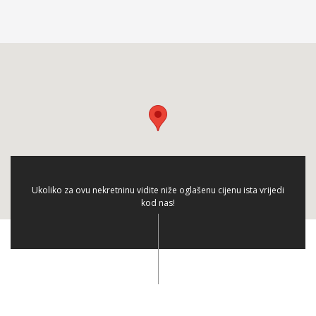
Ukoliko za ovu nekretninu vidite niže oglašenu cijenu ista vrijedi
kod nas!