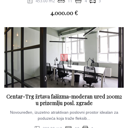
453.00 m2
11
4
3
4.000.00 €
Centar-Trg žrtava fašizma-moderan ured 200m2
u prizemlju posl. zgrade
Novouređen, izuzetno atraktivan poslovni prostor idealan za
poduzeća koja traže fleksib...