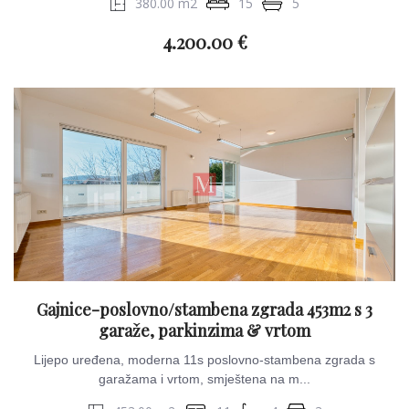
380.00 m2
15
5
4.200.00 €
Gajnice-poslovno/stambena zgrada 453m2 s 3
garaže, parkinzima & vrtom
Lijepo uređena, moderna 11s poslovno-stambena zgrada s
garažama i vrtom, smještena na m...