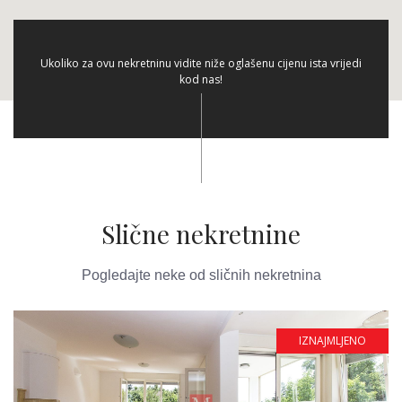
Ukoliko za ovu nekretninu vidite niže oglašenu cijenu ista vrijedi
kod nas!
Slične nekretnine
Pogledajte neke od sličnih nekretnina
IZNAJMLJENO