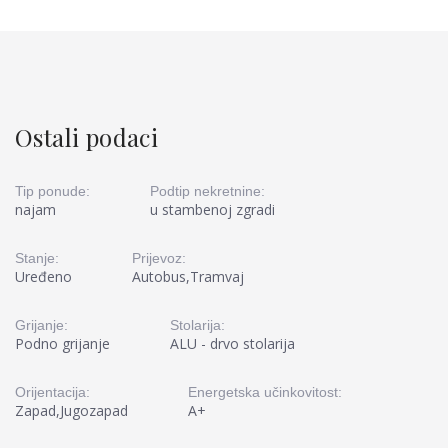
Ostali podaci
Tip ponude:
Podtip nekretnine:
najam
u stambenoj zgradi
Stanje:
Prijevoz:
Uređeno
Autobus,Tramvaj
Grijanje:
Stolarija:
Podno grijanje
ALU - drvo stolarija
Orijentacija:
Energetska učinkovitost:
Zapad,Jugozapad
A+