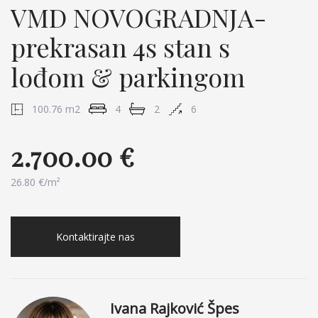
VMD NOVOGRADNJA-
prekrasan 4s stan s
lođom & parkingom
100.76 m2
4
2
6
2.700.00 €
26.80 €/m²
Kontaktirajte nas
Ivana Rajković Špes