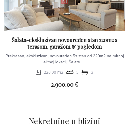
Šalata-ekskluzivan novouređen stan 220m2 s
terasom, garažom & pogledom
Prekrasan, ekskluzivan, novouređen 5s stan od 220m2 na mirnoj
elitnoj lokaciji Šalate. ...
220.00 m2
5
3
2.900.00 €
Nekretnine u blizini