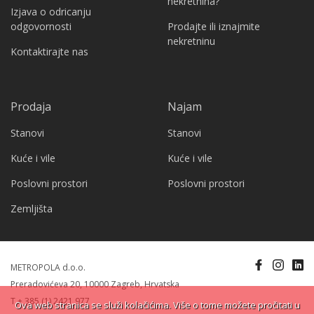
nekretnina?
Izjava o odricanju
odgovornosti
Prodajte ili iznajmite
nekretninu
Kontaktirajte nas
Prodaja
Najam
Stanovi
Stanovi
Kuće i vile
Kuće i vile
Poslovni prostori
Poslovni prostori
Zemljišta
METROPOLA d.o.o.
Preradovićeva 20, 10000 Zagreb, Hrvatska
T + 385 (1) 2421 977
Ova web stranica se služi kolačićima. Više o tome možete pročitati u