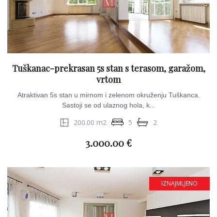
Tuškanac-prekrasan 5s stan s terasom, garažom,
vrtom
Atraktivan 5s stan u mirnom i zelenom okruženju Tuškanca.
Sastoji se od ulaznog hola, k...
200.00 m2
5
2
3.000.00 €
IZNAJMLJENO