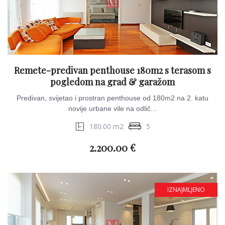
Remete-predivan penthouse 180m2 s terasom s
pogledom na grad & garažom
Predivan, svijetao i prostran penthouse od 180m2 na 2. katu
novije urbane vile na odlič...
180.00 m2
5
2.200.00 €
IZNAJMLJENO