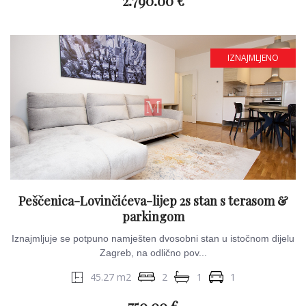
2.790.00 €
IZNAJMLJENO
Peščenica-Lovinčićeva-lijep 2s stan s terasom &
parkingom
Iznajmljuje se potpuno namješten dvosobni stan u istočnom dijelu
Zagreb, na odlično pov...
45.27 m2
2
1
1
750.00 €