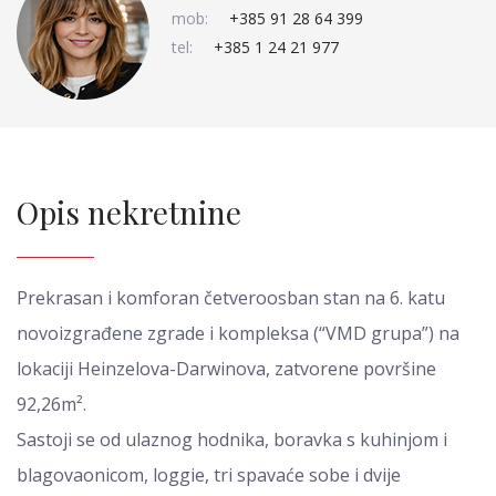
mob:
+385 91 28 64 399
tel:
+385 1 24 21 977
Opis nekretnine
Prekrasan i komforan četveroosban stan na 6. katu
novoizgrađene zgrade i kompleksa (“VMD grupa”) na
lokaciji Heinzelova-Darwinova, zatvorene površine
92,26m².
Sastoji se od ulaznog hodnika, boravka s kuhinjom i
blagovaonicom, loggie, tri spavaće sobe i dvije