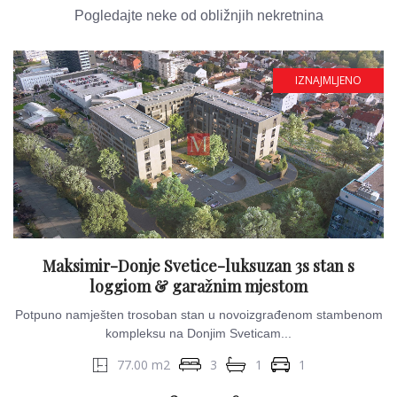
Pogledajte neke od obližnjih nekretnina
IZNAJMLJENO
Maksimir-Donje Svetice-luksuzan 3s stan s
loggiom & garažnim mjestom
Potpuno namješten trosoban stan u novoizgrađenom stambenom
kompleksu na Donjim Sveticam...
77.00 m2
3
1
1