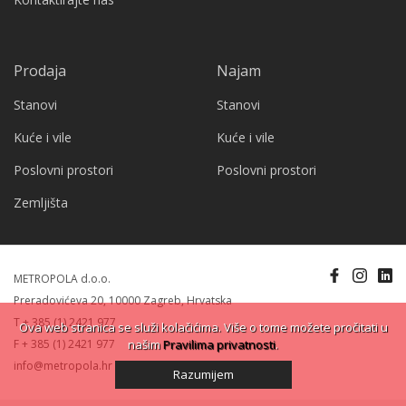
Prodaja
Najam
Stanovi
Stanovi
Kuće i vile
Kuće i vile
Poslovni prostori
Poslovni prostori
Zemljišta
METROPOLA d.o.o.
Preradovićeva 20, 10000 Zagreb, Hrvatska
T + 385 (1) 2421 977
Ova web stranica se služi kolačićima. Više o tome možete pročitati u
F + 385 (1) 2421 977
našim
Pravilima privatnosti
.
info@metropola.hr
Razumijem