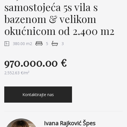
samostojeća 5s vila s
bazenom & velikom
okućnicom od 2.400 m2
380.00 m2
5
3
970.000.00 €
2.552.63 €/m²
Kontaktirajte nas
Ivana Rajković Špes