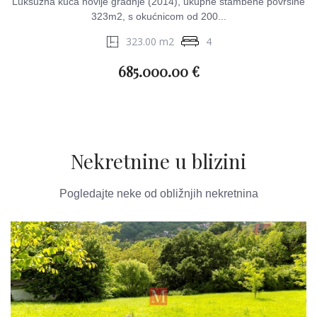
Luksuzna kuća novije gradnje (2014), ukupne stambene površine
323m2, s okućnicom od 200...
323.00 m2
4
685.000.00 €
Nekretnine u blizini
Pogledajte neke od obližnjih nekretnina