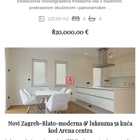
Ekskluzivna novoizgrađena troetažna vila s bazenom,
prekrasnom okućnicom i panoramskim ...
220.00 m2
4
4
820.000.00 €
Novi Zagreb-Blato-moderna & luksuzna 5s kuća
kod Arena centra