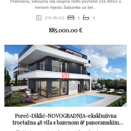
Prekrasna, luksuzna vila ukupne netto površine 216,49m2 u
mirnom mjestu Sabunike sa šet...
216.49 m2
5
4
885.000.00 €
Poreč-Diklić-NOVOGRADNJA-ekskluzivna
troetažna 4S vila s bazenom & panoramskim
pogledom