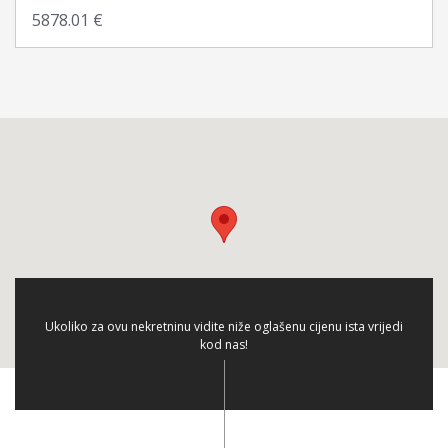
Ukoliko za ovu nekretninu vidite niže oglašenu cijenu ista vrijedi
kod nas!