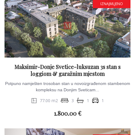
IZNAJMLJENO
Maksimir-Donje Svetice-luksuzan 3s stan s
loggiom & garažnim mjestom
Potpuno namješten trosoban stan u novoizgrađenom stambenom
kompleksu na Donjim Sveticam...
77.00 m2
3
1
1
1.800.00 €