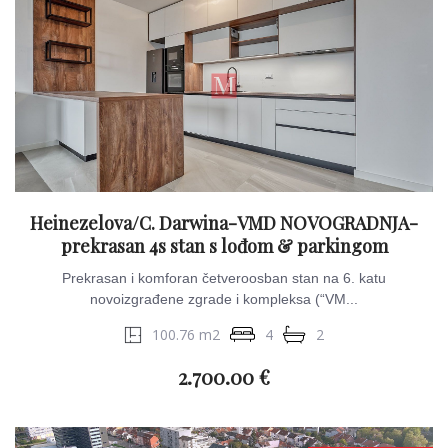
Heinezelova/C. Darwina-VMD NOVOGRADNJA-
prekrasan 4s stan s lođom & parkingom
Prekrasan i komforan četveroosban stan na 6. katu
novoizgrađene zgrade i kompleksa (“VM...
100.76 m2
4
2
2.700.00 €