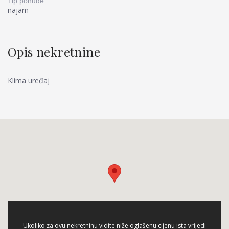
Tip ponude:
najam
Opis nekretnine
Klima uređaj
Ukoliko za ovu nekretninu vidite niže oglašenu cijenu ista vrijedi