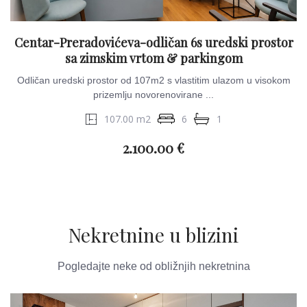
Centar-Preradovićeva-odličan 6s uredski prostor
sa zimskim vrtom & parkingom
Odličan uredski prostor od 107m2 s vlastitim ulazom u visokom
prizemlju novorenovirane ...
107.00 m2
6
1
2.100.00 €
Nekretnine u blizini
Pogledajte neke od obližnjih nekretnina