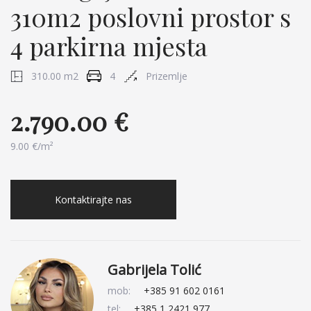
310m2 poslovni prostor s
4 parkirna mjesta
310.00 m2
4
Prizemlje
2.790.00 €
9.00 €/m²
Kontaktirajte nas
Gabrijela Tolić
mob:
+385 91 602 0161
tel:
+385 1 2421 977