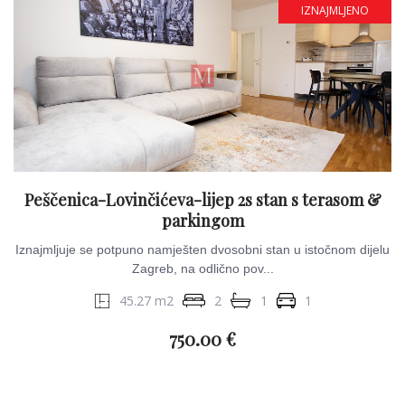
IZNAJMLJENO
Peščenica-Lovinčićeva-lijep 2s stan s terasom &
parkingom
Iznajmljuje se potpuno namješten dvosobni stan u istočnom dijelu
Zagreb, na odlično pov...
45.27 m2
2
1
1
750.00 €