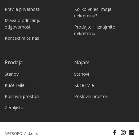
Pravila privatnosti
Koliko vrijedi moja
nekretnina?
Izjava o odricanju
odgovornosti
Prodajte ili iznajmite
nekretninu
Kontaktirajte nas
Prodaja
Najam
Stanovi
Stanovi
Kuće i vile
Kuće i vile
Poslovni prostori
Poslovni prostori
Zemljišta
METROPOLA d.o.o.