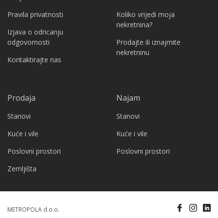
Pravila privatnosti
Koliko vrijedi moja
nekretnina?
Izjava o odricanju
odgovornosti
Prodajte ili iznajmite
nekretninu
Kontaktirajte nas
Prodaja
Najam
Stanovi
Stanovi
Kuće i vile
Kuće i vile
Poslovni prostori
Poslovni prostori
Zemljišta
METROPOLA d.o.o.