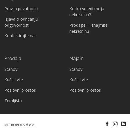
Pravila privatnosti
Koliko vrijedi moja
nekretnina?
Izjava o odricanju
odgovornosti
Prodajte ili iznajmite
nekretninu
Kontaktirajte nas
Prodaja
Najam
Stanovi
Stanovi
Kuće i vile
Kuće i vile
Poslovni prostori
Poslovni prostori
Zemljišta
METROPOLA d.o.o.