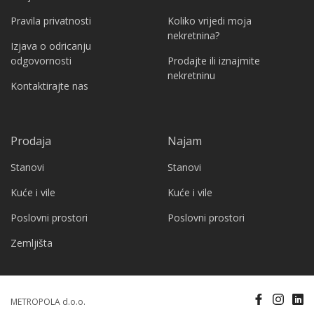
Pravila privatnosti
Koliko vrijedi moja
nekretnina?
Izjava o odricanju
odgovornosti
Prodajte ili iznajmite
nekretninu
Kontaktirajte nas
Prodaja
Najam
Stanovi
Stanovi
Kuće i vile
Kuće i vile
Poslovni prostori
Poslovni prostori
Zemljišta
METROPOLA d.o.o.