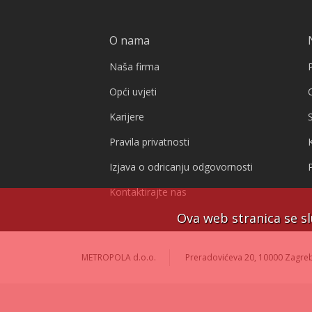
O nama
Naša firma
Opći uvjeti
Karijere
S
Pravila privatnosti
Izjava o odricanju odgovornosti
Kontaktirajte nas
Ova web stranica se sl
METROPOLA d.o.o.
Preradovićeva 20, 10000 Zagreb