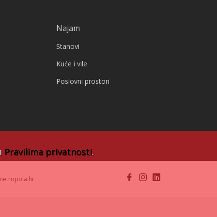
Najam
Stanovi
Kuće i vile
Poslovni prostori
im
Pravilima privatnosti
.
metropola.hr