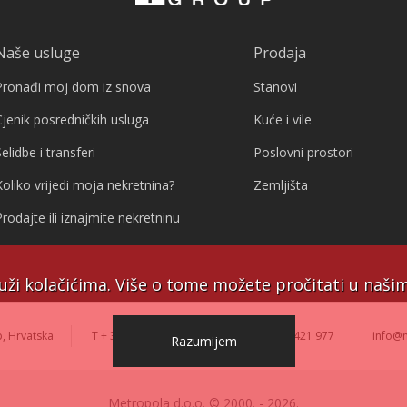
Naše usluge
Prodaja
Pronađi moj dom iz snova
Stanovi
Cjenik posredničkih usluga
Kuće i vile
elidbe i transferi
Poslovni prostori
Koliko vrijedi moja nekretnina?
Zemljišta
Prodajte ili iznajmite nekretninu
uži kolačićima. Više o tome možete pročitati u naš
, Hrvatska
T + 385 (1) 2421 977
F + 385 (1) 2421 977
info@
Razumijem
Metropola d.o.o. © 2000. - 2026.