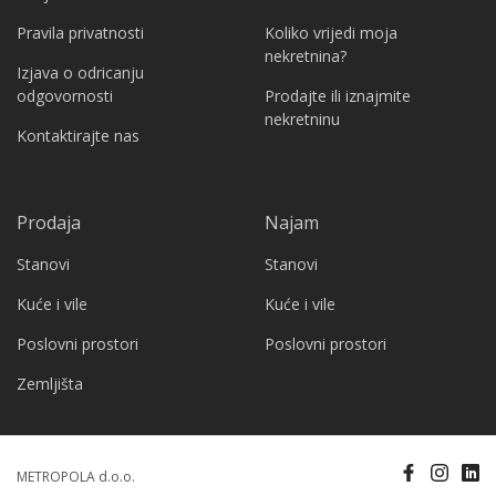
Pravila privatnosti
Koliko vrijedi moja
nekretnina?
Izjava o odricanju
odgovornosti
Prodajte ili iznajmite
nekretninu
Kontaktirajte nas
Prodaja
Najam
Stanovi
Stanovi
Kuće i vile
Kuće i vile
Poslovni prostori
Poslovni prostori
Zemljišta
METROPOLA d.o.o.