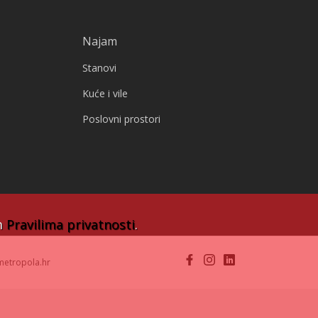
Najam
Stanovi
Kuće i vile
Poslovni prostori
im
Pravilima privatnosti
.
metropola.hr