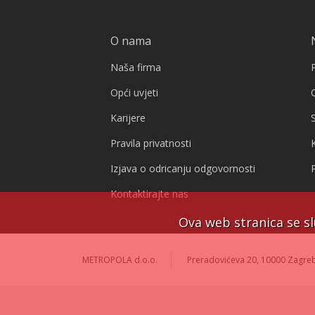
O nama
Naša firma
Opći uvjeti
Karijere
S
Pravila privatnosti
Izjava o odricanju odgovornosti
Kontaktirajte nas
Ova web stranica se sl
METROPOLA d.o.o.
Preradovićeva 20, 10000 Zagreb