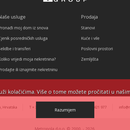
Naše usluge
Prodaja
Pronađi moj dom iz snova
Stanovi
Cjenik posredničkih usluga
Kuće i vile
elidbe i transferi
Poslovni prostori
Koliko vrijedi moja nekretnina?
Zemljišta
Prodajte ili iznajmite nekretninu
uži kolačićima. Više o tome možete pročitati u naš
, Hrvatska
T + 385 (1) 2421 977
F + 385 (1) 2421 977
info@
Razumijem
Metropola d.o.o. © 2000. - 2026.