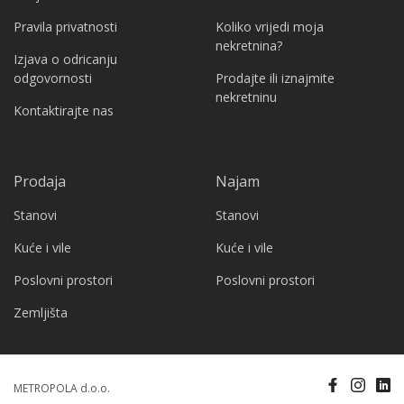
Pravila privatnosti
Koliko vrijedi moja
nekretnina?
Izjava o odricanju
odgovornosti
Prodajte ili iznajmite
nekretninu
Kontaktirajte nas
Prodaja
Najam
Stanovi
Stanovi
Kuće i vile
Kuće i vile
Poslovni prostori
Poslovni prostori
Zemljišta
METROPOLA d.o.o.